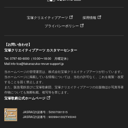
宝塚クリエイティブアーツ
採用情報
プライバシーポリシー
【お問い合わせ】
宝塚クリエイティブアーツ カスタマーセンター
Tel. 0797-83-6000（10:00〜18:00 月曜定休）
Mail info-tca@takarazuka-revue-support.jp
当ホームページの管理運営は、株式会社宝塚クリエイティブアーツが行っています。
当ホームページに掲載している情報については、当社の許可なく、これを複製・改変
することを固く禁止します。
また、阪急電鉄並びに宝塚歌劇団、宝塚クリエイティブアーツの出版物ほか写真等著
作物についても無断転載、複写等を禁じます。
宝塚歌劇公式ホームページ
JASRAC許諾番号：S0507081515
JASRAC許諾番号：9009941002Y45040