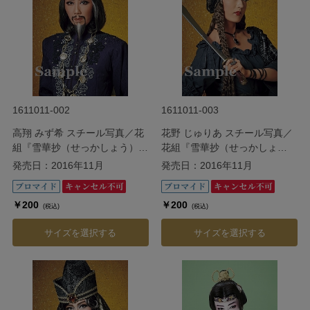
1611011-002
1611011-003
高翔 みず希 スチール写真／花
花野 じゅりあ スチール写真／
組『雪華抄（せっかしょう）』
花組『雪華抄（せっかしょ
『金色（こんじき）の砂漠』
う）』『金色（こんじき）の砂
発売日：2016年11月
発売日：2016年11月
漠』
￥200
￥200
(税込)
(税込)
サイズを選択する
サイズを選択する