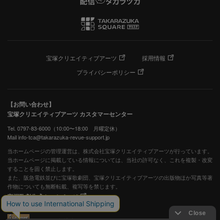
宝塚クリエイティブアーツ
採用情報
プライバシーポリシー
【お問い合わせ】
宝塚クリエイティブアーツ カスタマーセンター
Tel. 0797-83-6000（10:00〜18:00 月曜定休）
Mail info-tca@takarazuka-revue-support.jp
当ホームページの管理運営は、株式会社宝塚クリエイティブアーツが行っています。
当ホームページに掲載している情報については、当社の許可なく、これを複製・改変
することを固く禁止します。
また、阪急電鉄並びに宝塚歌劇団、宝塚クリエイティブアーツの出版物ほか写真等著
作物についても無断転載、複写等を禁じます。
宝塚歌劇公式ホームページ