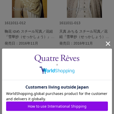
1611011-012
1611011-013
鞠花 ゆめ スチール写真／花組
天真 みちる スチール写真／花
『雪華抄（せっかしょう）』
組『雪華抄（せっかしょう）』
『金色（こんじき）の砂漠』
『金色（こんじき）の砂漠』
発売日：2016年11月
発売日：2016年11月
￥200
￥200
(税込)
(税込)
サイズを選択する
サイズを選択する