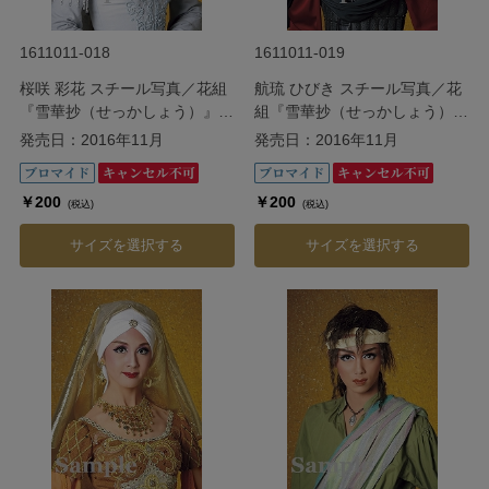
1611011-018
1611011-019
桜咲 彩花 スチール写真／花組
航琉 ひびき スチール写真／花
『雪華抄（せっかしょう）』
組『雪華抄（せっかしょう）』
『金色（こんじき）の砂漠』
『金色（こんじき）の砂漠』
発売日：2016年11月
発売日：2016年11月
￥200
￥200
(税込)
(税込)
サイズを選択する
サイズを選択する