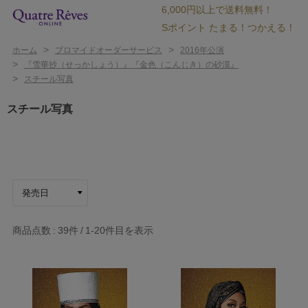
6,000円以上で送料無料！
Sポイント たまる！つかえる！
>
>
ホーム
ブロマイドオーダーサービス
2016年公演
>
『雪華抄（せっかしょう）』『金色（こんじき）の砂漠』
>
スチール写真
スチール写真
商品点数
39件
1-20
件目を表示