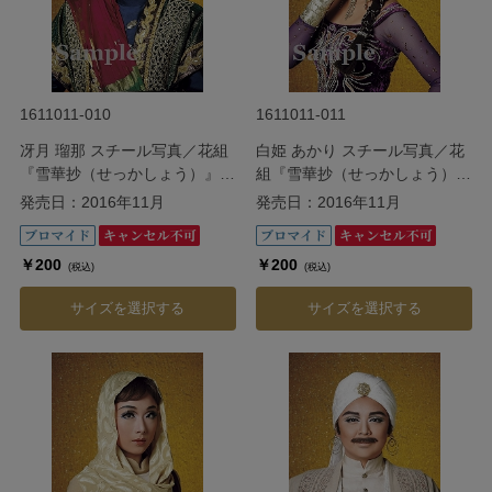
1611011-010
1611011-011
冴月 瑠那 スチール写真／花組
白姫 あかり スチール写真／花
『雪華抄（せっかしょう）』
組『雪華抄（せっかしょう）』
『金色（こんじき）の砂漠』
『金色（こんじき）の砂漠』
発売日：2016年11月
発売日：2016年11月
￥200
￥200
(税込)
(税込)
サイズを選択する
サイズを選択する