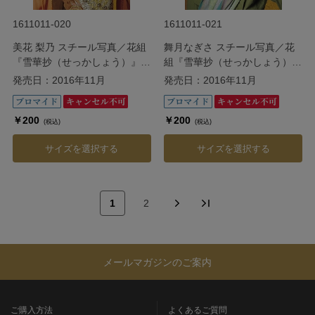
1611011-020
1611011-021
美花 梨乃 スチール写真／花組
舞月なぎさ スチール写真／花
『雪華抄（せっかしょう）』
組『雪華抄（せっかしょう）』
『金色（こんじき）の砂漠』
『金色（こんじき）の砂漠』
発売日：2016年11月
発売日：2016年11月
￥200
￥200
(税込)
(税込)
サイズを選択する
サイズを選択する
1
2
メールマガジンのご案内
ご購入方法
よくあるご質問