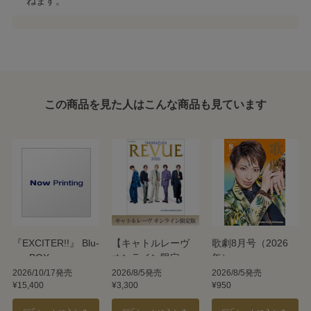
ねます。
この商品を見た人はこんな商品も見ています
『EXCITER!!』 Blu-
【キャトルレーヴ
歌劇8月号（2026
ray BOX
オンライン限定
年）
版】TAKARAZUKA
2026/10/17発売
2026/8/5発売
2026/8/5発売
¥15,400
¥3,300
¥950
REVUE 2026