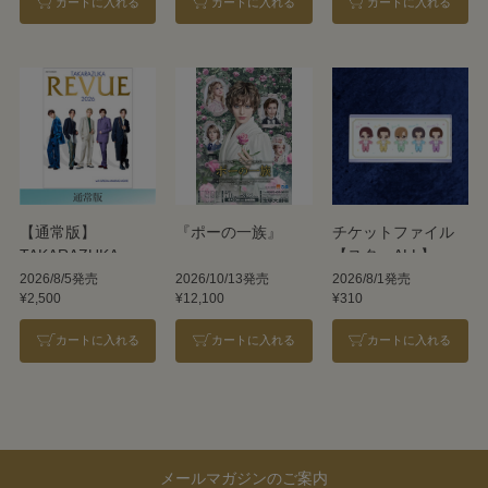
カートに入れる
カートに入れる
カートに入れる
【通常版】
『ポーの一族』
チケットファイル
TAKARAZUKA
【スターALL】
REVUE 2026
2026/8/5発売
2026/10/13発売
2026/8/1発売
¥2,500
¥12,100
¥310
カートに入れる
カートに入れる
カートに入れる
メールマガジンのご案内