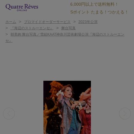
6,000円以上で送料無料！
Sポイント たまる！つかえる！
>
>
ホーム
ブロマイドオーダーサービス
2023年公演
>
>
『海辺のストルーエンセ』
舞台写真
>
朝美絢 舞台写真／雪組KAAT神奈川芸術劇場公演『海辺のストルーエン
セ』