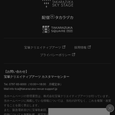
宝塚クリエイティブアーツ
採用情報
プライバシーポリシー
【お問い合わせ】
宝塚クリエイティブアーツ カスタマーセンター
Tel. 0797-83-6000（10:00〜18:00 月曜定休）
Mail info-tca@takarazuka-revue-support.jp
当ホームページの管理運営は、株式会社宝塚クリエイティブアーツが行っています。
当ホームページに掲載している情報については、当社の許可なく、これを複製・改変
することを固く禁止します。
また、阪急電鉄並びに宝塚歌劇団、宝塚クリエイティブアーツの出版物ほか写真等著
作物についても無断転載、複写等を禁じます。