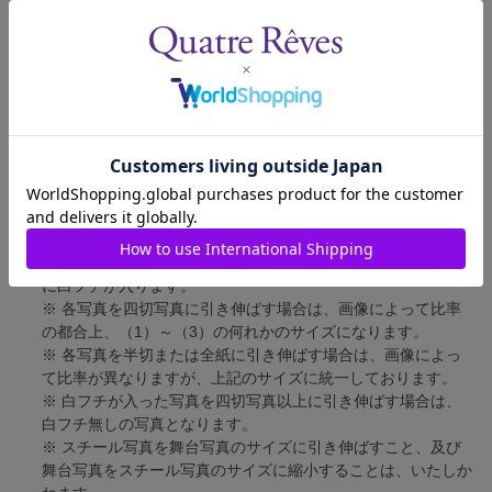
舞台写真
短辺 127mm × 長辺 178mm
四切写真（1）
短辺 217mm × 長辺 305mm
四切写真（2）
短辺 213mm × 長辺 305mm
四切写真（3）
短辺 254mm × 長辺 305mm
半切写真
短辺 305mm × 長辺 432mm
全紙写真
短辺 402mm × 長辺 559mm
写真のサイズにつきまして、下記の件も併せてご了承ください。
※ 宝塚大劇場および新人公演の舞台写真につきましては、4辺
に白フチが入ります。
※ 各写真を四切写真に引き伸ばす場合は、画像によって比率
の都合上、（1）～（3）の何れかのサイズになります。
※ 各写真を半切または全紙に引き伸ばす場合は、画像によっ
て比率が異なりますが、上記のサイズに統一しております。
※ 白フチが入った写真を四切写真以上に引き伸ばす場合は、
白フチ無しの写真となります。
※ スチール写真を舞台写真のサイズに引き伸ばすこと、及び
舞台写真をスチール写真のサイズに縮小することは、いたしか