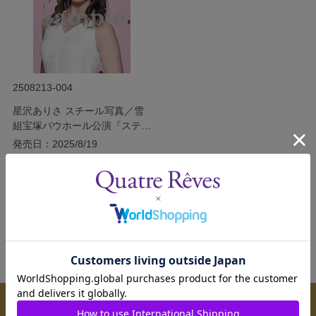
2508213-004
星沢ありさ スチール写真／雪
組宝塚バウホール公演『ステッ
プ・バイ・ミー』
発売日：2025/8/19
￥220
(税込)
サイズを選択する
メールマガジンのご案内