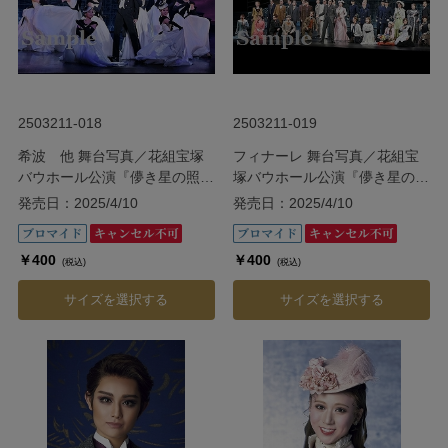
2503211-018
2503211-019
希波 他 舞台写真／花組宝塚
フィナーレ 舞台写真／花組宝
バウホール公演『儚き星の照ら
塚バウホール公演『儚き星の照
す海の果てに』
らす海の果てに』
発売日：2025/4/10
発売日：2025/4/10
￥400
￥400
(税込)
(税込)
サイズを選択する
サイズを選択する