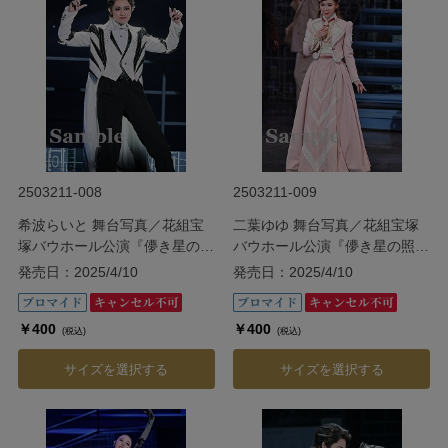
2503211-008
2503211-009
希波らいと 舞台写真／花組宝
二葉ゆゆ 舞台写真／花組宝塚
塚バウホール公演『儚き星の照
バウホール公演『儚き星の照ら
らす海の果てに』
す海の果てに』
発売日：2025/4/10
発売日：2025/4/10
￥400
￥400
(税込)
(税込)
サイズを選択する
サイズを選択する