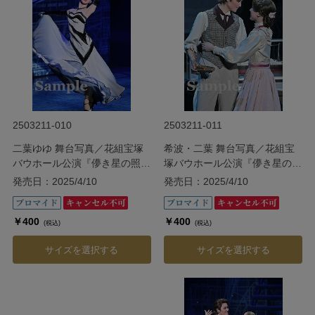
2503211-010
2503211-011
二葉ゆゆ 舞台写真／花組宝塚
希波・二葉 舞台写真／花組宝
バウホール公演『儚き星の照ら
塚バウホール公演『儚き星の照
す海の果てに』
らす海の果てに』
発売日：2025/4/10
発売日：2025/4/10
￥400
￥400
(税込)
(税込)
サイズを選択する
サイズを選択する