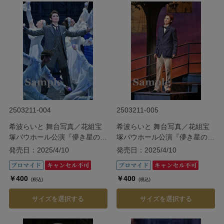
2503211-004
2503211-005
希波らいと 舞台写真／花組宝
希波らいと 舞台写真／花組宝
塚バウホール公演『儚き星の照
塚バウホール公演『儚き星の照
らす海の果てに』
らす海の果てに』
発売日：2025/4/10
発売日：2025/4/10
￥400
￥400
(税込)
(税込)
サイズを選択する
サイズを選択する