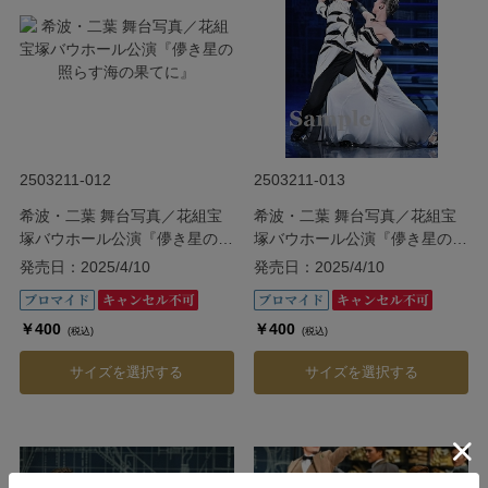
2503211-012
2503211-013
希波・二葉 舞台写真／花組宝
希波・二葉 舞台写真／花組宝
塚バウホール公演『儚き星の照
塚バウホール公演『儚き星の照
らす海の果てに』
らす海の果てに』
発売日：2025/4/10
発売日：2025/4/10
￥400
￥400
(税込)
(税込)
サイズを選択する
サイズを選択する