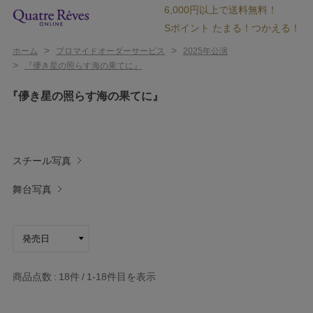
6,000円以上で送料無料！
Sポイント たまる！つかえる！
>
>
ホーム
ブロマイドオーダーサービス
2025年公演
>
『儚き星の照らす海の果てに』
『儚き星の照らす海の果てに』
スチール写真
舞台写真
商品点数
18件
1-18
件目を表示