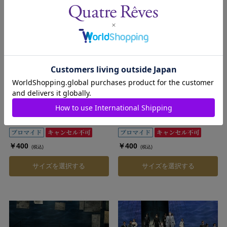
2503211-014
2503211-015
希波・夏希 舞台写真／花組宝
希波・夏希 舞台写真／花組宝
塚バウホール公演『儚き星の照
塚バウホール公演『儚き星の照
らす海の果てに』
らす海の果てに』
発売日：2025/4/10
発売日：2025/4/10
￥400
￥400
(税込)
(税込)
サイズを選択する
サイズを選択する