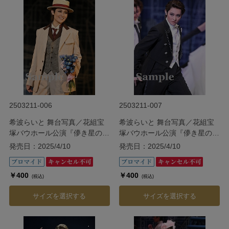
2503211-006
2503211-007
希波らいと 舞台写真／花組宝
希波らいと 舞台写真／花組宝
塚バウホール公演『儚き星の照
塚バウホール公演『儚き星の照
らす海の果てに』
らす海の果てに』
発売日：2025/4/10
発売日：2025/4/10
￥400
￥400
(税込)
(税込)
サイズを選択する
サイズを選択する