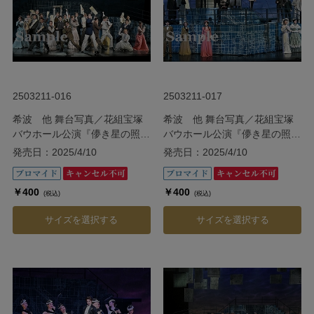
2503211-016
2503211-017
希波 他 舞台写真／花組宝塚
希波 他 舞台写真／花組宝塚
バウホール公演『儚き星の照ら
バウホール公演『儚き星の照ら
す海の果てに』
す海の果てに』
発売日：2025/4/10
発売日：2025/4/10
￥400
￥400
(税込)
(税込)
サイズを選択する
サイズを選択する