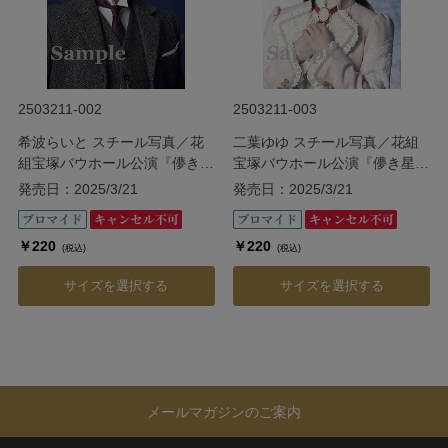
2503211-002
2503211-003
希波らいと スチール写真／花
二葉ゆゆ スチール写真／花組
組宝塚バウホール公演『儚き星
宝塚バウホール公演『儚き星の
の照らす海の果てに』
照らす海の果てに』
発売日：2025/3/21
発売日：2025/3/21
￥220
￥220
(税込)
(税込)
サイズを選択する
サイズを選択する
メールマガジンのご案内