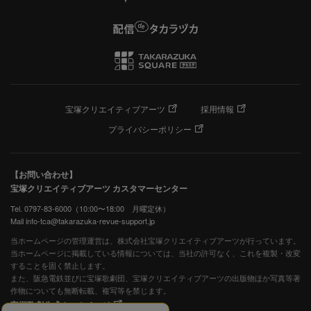
宝塚クリエイティブアーツ
採用情報
プライバシーポリシー
【お問い合わせ】
宝塚クリエイティブアーツ カスタマーセンター
Tel. 0797-83-6000（10:00〜18:00 月曜定休）
Mail info-tca@takarazuka-revue-support.jp
当ホームページの管理運営は、株式会社宝塚クリエイティブアーツが行っています。
当ホームページに掲載している情報については、当社の許可なく、これを複製・改変
することを固く禁止します。
また、阪急電鉄並びに宝塚歌劇団、宝塚クリエイティブアーツの出版物ほか写真等著
作物についても無断転載、複写等を禁じます。
宝塚歌劇公式ホームページ