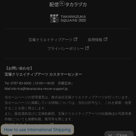
宝塚クリエイティブアーツ
採用情報
プライバシーポリシー
【お問い合わせ】
宝塚クリエイティブアーツ カスタマーセンター
Tel. 0797-83-6000（10:00〜18:00 月曜定休）
Mail info-tca@takarazuka-revue-support.jp
当ホームページの管理運営は、株式会社宝塚クリエイティブアーツが行っています。
当ホームページに掲載している情報については、当社の許可なく、これを複製・改変
することを固く禁止します。
また、阪急電鉄並びに宝塚歌劇団、宝塚クリエイティブアーツの出版物ほか写真等著
作物についても無断転載、複写等を禁じます。
宝塚歌劇公式ホームページ