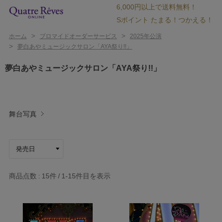
6,000円以上で送料無料！
Sポイント たまる！つかえる！
>
>
ホーム
ブロマイドオーダーサービス
2025年公演
>
夢白あやミュージックサロン「AYA祭り!!」
夢白あやミュージックサロン「AYA祭り!!」
舞台写真
商品点数
15件
1-15
件目を表示