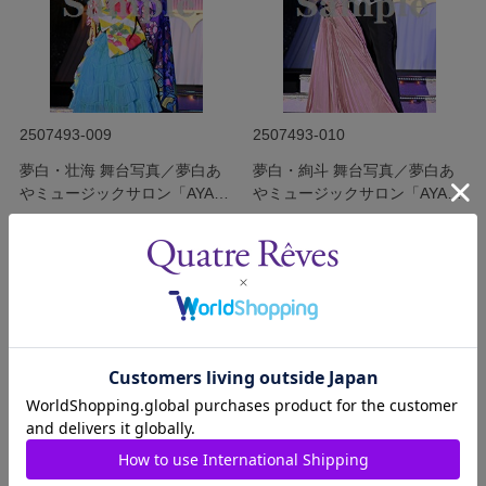
2507493-009
2507493-010
夢白・壮海 舞台写真／夢白あ
夢白・絢斗 舞台写真／夢白あ
やミュージックサロン「AYA祭
やミュージックサロン「AYA祭
り!!」
り!!」
発売日：2025/8/6
発売日：2025/8/6
￥400
￥400
(税込)
(税込)
サイズを選択する
サイズを選択する