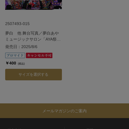
2507493-015
夢白 他 舞台写真／夢白あや
ミュージックサロン「AYA祭
り!!」
発売日：2025/8/6
￥400
(税込)
サイズを選択する
メールマガジンのご案内