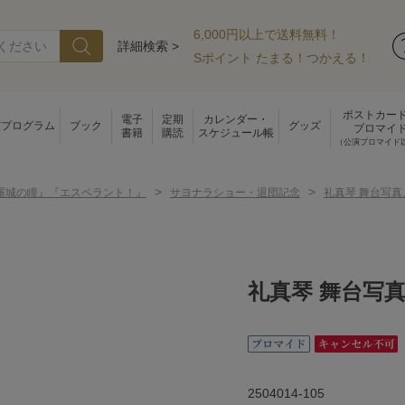
6,000円以上で送料無料！
詳細検索 >
Sポイント たまる！つかえる！
ポストカー
電子
定期
カレンダー・
演プログラム
ブック
グッズ
ブロマイ
書籍
購読
スケジュール帳
（公演ブロマイド
>
>
羅城の瞳』『エスペラント！』
サヨナラショー・退団記念
礼真琴 舞台写
礼真琴 舞台写
2504014-105