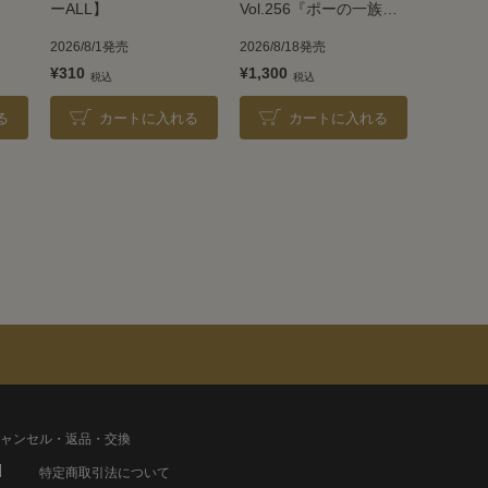
ーALL】
Vol.256『ポーの一族』
＜雪組＞
2026/8/1発売
2026/8/18発売
¥310
¥1,300
る
カートに入れる
カートに入れる
ャンセル・返品・交換
特定商取引法について