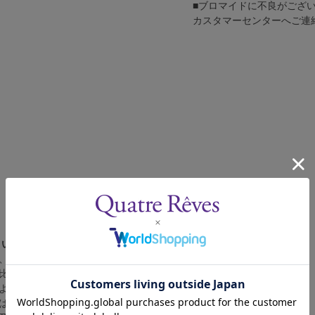
■ブロマイドに不良がござ
カスタマーセンターへご連
さい。
、4辺に白フチが入ります。
比率の都合上、（1）～（3）の何れかのサイズになります。
によって比率が異なりますが、上記のサイズに統一しております。
合は、白フチ無しの写真となります。