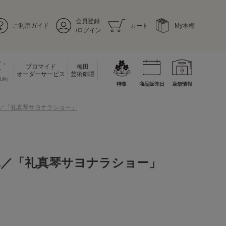
会員登録
ご利用ガイド
カート
My本棚
/ログイン
ド・
ブロマイド
梅田
ド
オーダーサービス
芸術劇場
以外）
特集
商品販売日
店舗情報
真／「礼真琴サヨナラショー」
真／「礼真琴サヨナラショー」