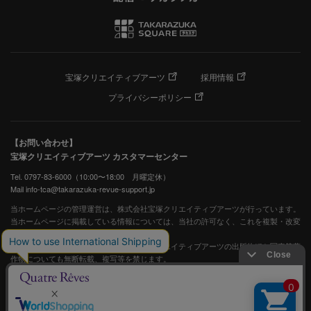
宝塚クリエイティブアーツ
採用情報
プライバシーポリシー
【お問い合わせ】
宝塚クリエイティブアーツ カスタマーセンター
Tel. 0797-83-6000（10:00〜18:00 月曜定休）
Mail info-tca@takarazuka-revue-support.jp
当ホームページの管理運営は、株式会社宝塚クリエイティブアーツが行っています。
当ホームページに掲載している情報については、当社の許可なく、これを複製・改変
することを固く禁止します。
また、阪急電鉄並びに宝塚歌劇団、宝塚クリエイティブアーツの出版物ほか写真等著
作物についても無断転載、複写等を禁じます。
宝塚歌劇公式ホームページ
JASRAC許諾番号：S0507081515