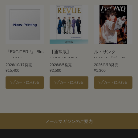
『EXCITER!!』 Blu-
【通常版】
ル・サンク
ray BOX
TAKARAZUKA
Vol.256『ポーの一
REVUE 2026
族』＜雪組＞
2026/10/17発売
2026/8/5発売
2026/8/18発売
¥15,400
¥2,500
¥1,300
カートに入れる
カートに入れる
カートに入れる
メールマガジンのご案内