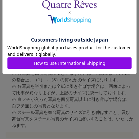
四切写真（2）
短辺 213mm × 長辺 305mm
四切写真（3）
短辺 254mm × 長辺 305mm
半切写真
短辺 305mm × 長辺 432mm
全紙写真
短辺 402mm × 長辺 559mm
写真のサイズにつきまして、下記の件も併せてご了承ください。
※ 宝塚大劇場および新人公演の舞台写真につきましては、4辺
に白フチが入ります。
※ 各写真を四切写真に引き伸ばす場合は、画像によって比率
の都合上、（1）～（3）の何れかのサイズになります。
※ 各写真を半切または全紙に引き伸ばす場合は、画像によっ
て比率が異なりますが、上記のサイズに統一しております。
※ 白フチが入った写真を四切写真以上に引き伸ばす場合は、
白フチ無しの写真となります。
※ スチール写真を舞台写真のサイズに引き伸ばすこと、及び
舞台写真をスチール写真のサイズに縮小することは、いたしか
ねます。