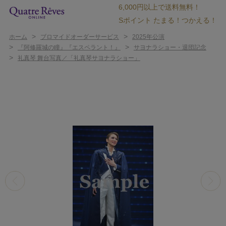
6,000円以上で送料無料！
Sポイント たまる！つかえる！
>
>
ホーム
ブロマイドオーダーサービス
2025年公演
>
>
『阿修羅城の瞳』『エスペラント！』
サヨナラショー・退団記念
>
礼真琴 舞台写真／「礼真琴サヨナラショー」