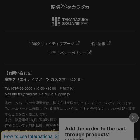
宝塚クリエイティブアーツ
採用情報
プライバシーポリシー
【お問い合わせ】
宝塚クリエイティブアーツ カスタマーセンター
Tel. 0797-83-6000（10:00〜18:00 月曜定休）
Mail info-tca@takarazuka-revue-support.jp
当ホームページの管理運営は、株式会社宝塚クリエイティブアーツが行っています。
当ホームページに掲載している情報については、当社の許可なく、これを複製・改変
することを固く禁止します。
また、阪急電鉄並びに宝塚歌劇団、宝塚クリエイティブアーツの出版物ほか写真等著
作物についても無断転載、複写等を禁じます。
宝塚歌劇公式ホームページ