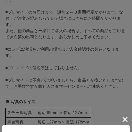
■ブロマイドのお届けまで、通常２～３週間程度かかります。な
お、ご注文が混み合っている場合にはさらにお時間がかかりま
す。
また、他の商品と一緒にご購入の場合は、すべての商品がご用意
でき次第の出荷となります。あらかじめご了承ください。
■コンビニ決済をご利用の場合はご入金確認後の製造となりま
す。
■ブロマイドの個包装はしておりません。
■ブロマイドに不良がございましたら、良品と交換いたしますの
で、お手数ですが弊社カスタマーセンターへご連絡ください。
※ 写真のサイズ
スチール写真
短辺 89mm × 長辺 127mm
舞台写真
短辺 127mm × 長辺 178mm
四切写真（1）
短辺 217mm × 長辺 305mm