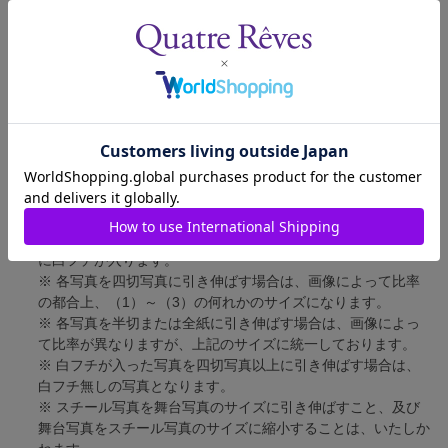
舞台写真
短辺 127mm × 長辺 178mm
四切写真（1）
短辺 217mm × 長辺 305mm
四切写真（2）
短辺 213mm × 長辺 305mm
四切写真（3）
短辺 254mm × 長辺 305mm
半切写真
短辺 305mm × 長辺 432mm
全紙写真
短辺 402mm × 長辺 559mm
写真のサイズにつきまして、下記の件も併せてご了承ください。
※ 宝塚大劇場および新人公演の舞台写真につきましては、4辺
に白フチが入ります。
※ 各写真を四切写真に引き伸ばす場合は、画像によって比率
の都合上、（1）～（3）の何れかのサイズになります。
※ 各写真を半切または全紙に引き伸ばす場合は、画像によっ
て比率が異なりますが、上記のサイズに統一しております。
※ 白フチが入った写真を四切写真以上に引き伸ばす場合は、
白フチ無しの写真となります。
※ スチール写真を舞台写真のサイズに引き伸ばすこと、及び
舞台写真をスチール写真のサイズに縮小することは、いたしか