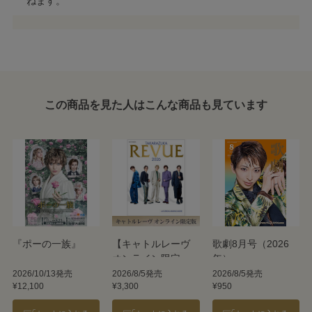
ねます。
この商品を見た人はこんな商品も見ています
『ポーの一族』
【キャトルレーヴ
歌劇8月号（2026
オンライン限定
年）
版】TAKARAZUKA
2026/10/13発売
2026/8/5発売
2026/8/5発売
¥12,100
¥3,300
¥950
REVUE 2026