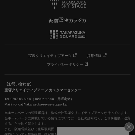
宝塚クリエイティブアーツ
採用情報
プライバシーポリシー
【お問い合わせ】
宝塚クリエイティブアーツ カスタマーセンター
Tel. 0797-83-6000（10:00〜18:00 月曜定休）
Mail info-tca@takarazuka-revue-support.jp
当ホームページの管理運営は、株式会社宝塚クリエイティブアーツが行っています。
当ホームページに掲載している情報については、当社の許可なく、これを複製・改変
することを固く禁止します。
また、阪急電鉄並びに宝塚歌劇団、宝塚クリエイティブアーツの出版物ほか写真等著
作物についても無断転載、複写等を禁じます。