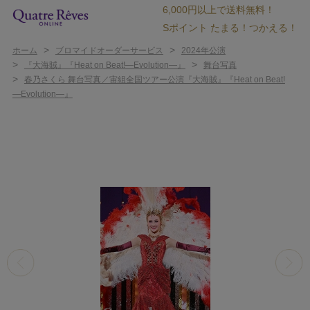
6,000円以上で送料無料！
Sポイント たまる！つかえる！
>
>
ホーム
ブロマイドオーダーサービス
2024年公演
>
>
『大海賊』『Heat on Beat!―Evolution―』
舞台写真
>
春乃さくら 舞台写真／宙組全国ツアー公演『大海賊』『Heat on Beat!
―Evolution―』