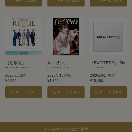
カートに入れる
カートに入れる
カートに入れる
【通常版】
ル・サンク
『EXCITER!!』 Blu-
TAKARAZUKA
Vol.256『ポーの一
ray BOX
REVUE 2026
族』＜雪組＞
2026/8/5発売
2026/8/18発売
2026/10/17発売
¥2,500
¥1,300
¥15,400
カートに入れる
カートに入れる
カートに入れる
メールマガジンのご案内