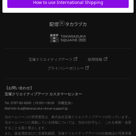
宝塚クリエイティブアーツ
採用情報
プライバシーポリシー
【お問い合わせ】
宝塚クリエイティブアーツ カスタマーセンター
Tel. 0797-83-6000（10:00〜18:00 月曜定休）
Mail info-tca@takarazuka-revue-support.jp
当ホームページの管理運営は、株式会社宝塚クリエイティブアーツが行っています。
当ホームページに掲載している情報については、当社の許可なく、これを複製・改変
することを固く禁止します。
また、阪急電鉄並びに宝塚歌劇団、宝塚クリエイティブアーツの出版物ほか写真等著