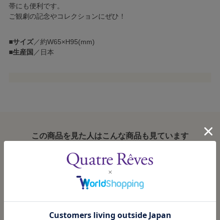
帯にも便利です。
ご観劇の記念やコレクションにぜひ！
■
サイズ
／約W65×H95(mm)
■
生産国
／日本
この商品を見た人はこんな商品も見ています