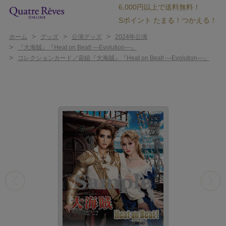
6,000円以上で送料無料！
Sポイント たまる！つかえる！
>
>
>
ホーム
グッズ
公演グッズ
2024年公演
>
『大海賊』『Heat on Beat! ―Evolution―』
>
コレクションカード／宙組『大海賊』『Heat on Beat! ―Evolution―』