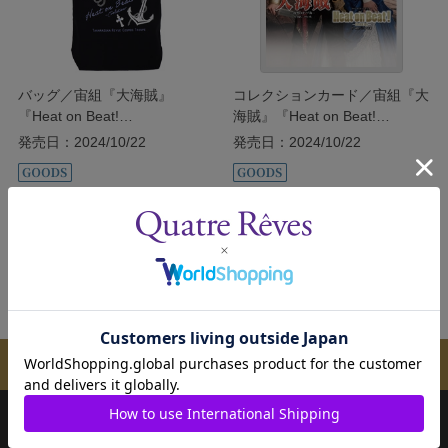
バッグ／宙組『大海賊』
コレクションカード／宙組『大
『Heat on Beat!
海賊』『Heat on Beat!
―Evolution―』
―Evolution―』
発売日：2024/10/22
発売日：2024/10/22
￥1,300
￥200
(税込)
(税込)
カートに入れる
カートに入れる
メールマガジンのご案内
ご購入方法
よくあるご質問