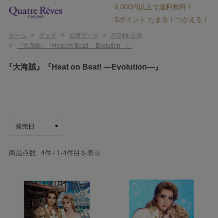
6,000円以上で送料無料！
Sポイント たまる！つかえる！
>
>
>
ホーム
グッズ
公演グッズ
2024年公演
>
『大海賊』『Heat on Beat! ―Evolution―』
『大海賊』『Heat on Beat! ―Evolution―』
商品点数
4件
1-4
件目を表示