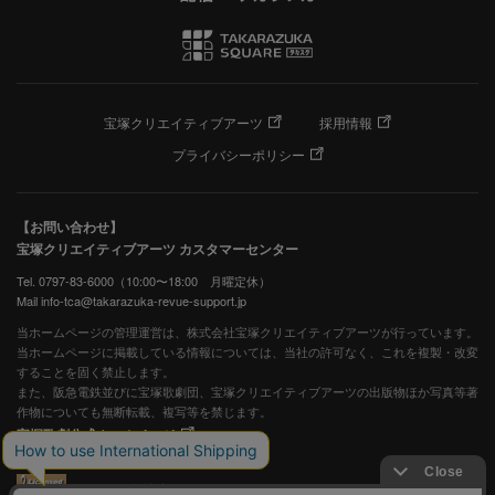
宝塚クリエイティブアーツ
採用情報
プライバシーポリシー
【お問い合わせ】
宝塚クリエイティブアーツ カスタマーセンター
Tel. 0797-83-6000（10:00〜18:00 月曜定休）
Mail info-tca@takarazuka-revue-support.jp
当ホームページの管理運営は、株式会社宝塚クリエイティブアーツが行っています。
当ホームページに掲載している情報については、当社の許可なく、これを複製・改変
することを固く禁止します。
また、阪急電鉄並びに宝塚歌劇団、宝塚クリエイティブアーツの出版物ほか写真等著
作物についても無断転載、複写等を禁じます。
宝塚歌劇公式ホームページ
JASRAC許諾番号：S0507081515