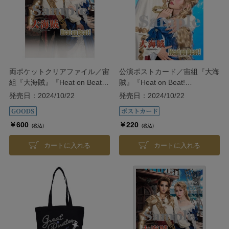
両ポケットクリアファイル／宙
公演ポストカード／宙組『大海
組『大海賊』『Heat on Beat!
賊』『Heat on Beat!
―Evolution―』
―Evolution―』
発売日：2024/10/22
発売日：2024/10/22
￥600
￥220
(税込)
(税込)
カートに入れる
カートに入れる