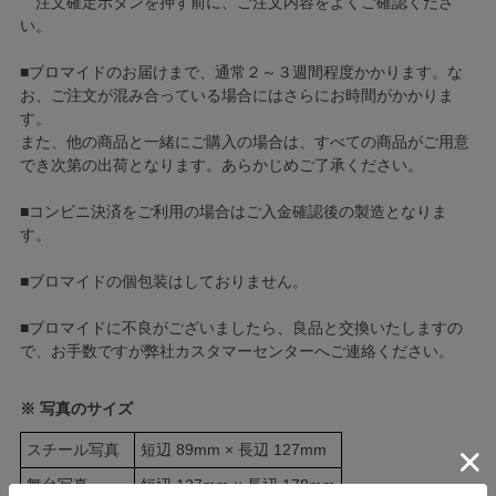
注文確定ボタンを押す前に、ご注文内容をよくご確認くださ
い。
■ブロマイドのお届けまで、通常２～３週間程度かかります。な
お、ご注文が混み合っている場合にはさらにお時間がかかりま
す。
また、他の商品と一緒にご購入の場合は、すべての商品がご用意
でき次第の出荷となります。あらかじめご了承ください。
■コンビニ決済をご利用の場合はご入金確認後の製造となりま
す。
■ブロマイドの個包装はしておりません。
■ブロマイドに不良がございましたら、良品と交換いたしますの
で、お手数ですが弊社カスタマーセンターへご連絡ください。
※ 写真のサイズ
スチール写真
短辺 89mm × 長辺 127mm
舞台写真
短辺 127mm × 長辺 178mm