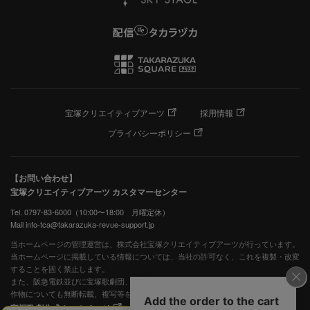
宝塚クリエイティブアーツ
採用情報
プライバシーポリシー
【お問い合わせ】
宝塚クリエイティブアーツ カスタマーセンター
Tel. 0797-83-6000（10:00〜18:00 月曜定休）
Mail info-tca@takarazuka-revue-support.jp
当ホームページの管理運営は、株式会社宝塚クリエイティブアーツが行っています。
当ホームページに掲載している情報については、当社の許可なく、これを複製・改変
することを固く禁止します。
また、阪急電鉄並びに宝塚歌劇団、宝塚クリエイティブアーツの出版物ほか写真等著
作物についても無断転載、複写等を禁じます。
宝塚歌劇公式ホームページ