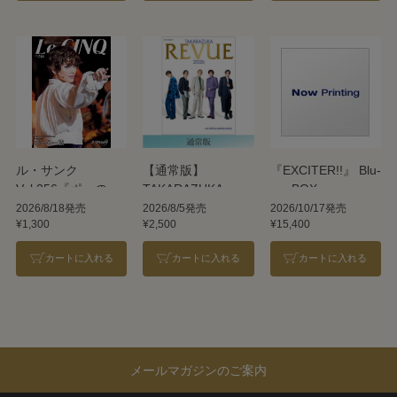
ル・サンク
【通常版】
『EXCITER!!』 Blu-
Vol.256『ポーの一
TAKARAZUKA
ray BOX
族』＜雪組＞
REVUE 2026
2026/8/18発売
2026/8/5発売
2026/10/17発売
¥1,300
¥2,500
¥15,400
カートに入れる
カートに入れる
カートに入れる
メールマガジンのご案内