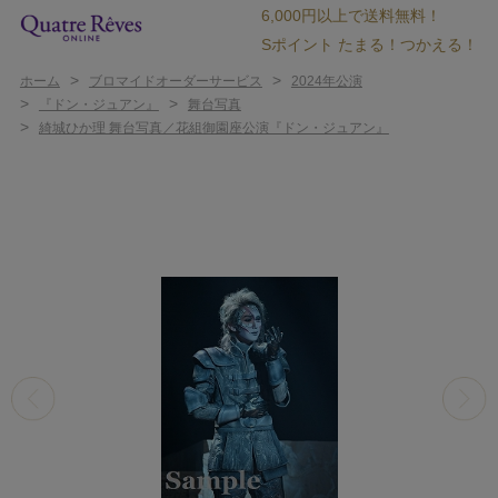
6,000円以上で送料無料！
Sポイント たまる！つかえる！
>
>
ホーム
ブロマイドオーダーサービス
2024年公演
>
>
『ドン・ジュアン』
舞台写真
>
綺城ひか理 舞台写真／花組御園座公演『ドン・ジュアン』