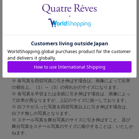
四切写真（1）
短辺 217mm × 長辺 305mm
四切写真（2）
短辺 213mm × 長辺 305mm
四切写真（3）
短辺 254mm × 長辺 305mm
半切写真
短辺 305mm × 長辺 432mm
全紙写真
短辺 402mm × 長辺 559mm
写真のサイズにつきまして、下記の件も併せてご了承ください。
※ 宝塚大劇場および新人公演の舞台写真につきましては、4辺
に白フチが入ります。
※ 各写真を四切写真に引き伸ばす場合は、画像によって比率
の都合上、（1）～（3）の何れかのサイズになります。
※ 各写真を半切または全紙に引き伸ばす場合は、画像によっ
て比率が異なりますが、上記のサイズに統一しております。
※ 白フチが入った写真を四切写真以上に引き伸ばす場合は、
白フチ無しの写真となります。
※ スチール写真を舞台写真のサイズに引き伸ばすこと、及び
舞台写真をスチール写真のサイズに縮小することは、いたしか
ねます。