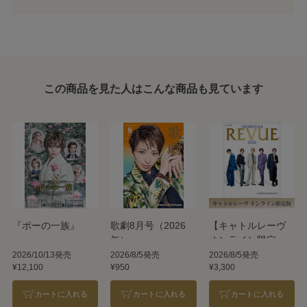
この商品を見た人はこんな商品も見ています
『ポーの一族』
歌劇8月号（2026
【キャトルレーヴ
年）
オンライン限定
版】TAKARAZUKA
2026/10/13発売
2026/8/5発売
2026/8/5発売
¥12,100
¥950
¥3,300
REVUE 2026
カートに入れる
カートに入れる
カートに入れる