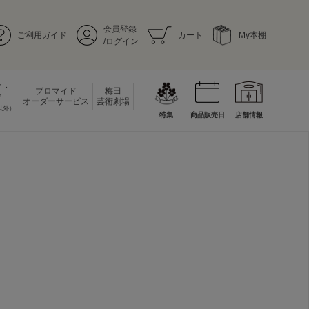
会員登録
ご利用ガイド
カート
My本棚
/ログイン
ド・
ブロマイド
梅田
ド
オーダーサービス
芸術劇場
以外）
特集
商品販売日
店舗情報