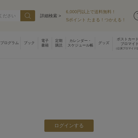
6,000円以上で送料無料！
詳細検索 >
Sポイント たまる！つかえる！
ポストカー
電子
定期
カレンダー・
演プログラム
ブック
グッズ
ブロマイ
書籍
購読
スケジュール帳
（公演ブロマイド