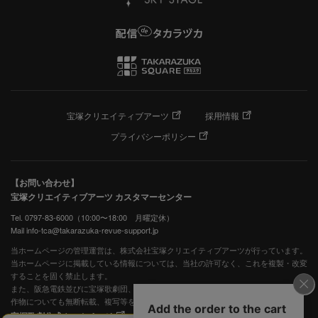
宝塚クリエイティブアーツ
採用情報
プライバシーポリシー
【お問い合わせ】
宝塚クリエイティブアーツ カスタマーセンター
Tel. 0797-83-6000（10:00〜18:00 月曜定休）
Mail info-tca@takarazuka-revue-support.jp
当ホームページの管理運営は、株式会社宝塚クリエイティブアーツが行っています。
当ホームページに掲載している情報については、当社の許可なく、これを複製・改変
することを固く禁止します。
また、阪急電鉄並びに宝塚歌劇団、宝塚クリエイティブアーツの出版物ほか写真等著
作物についても無断転載、複写等を禁じます。
宝塚歌劇公式ホームページ