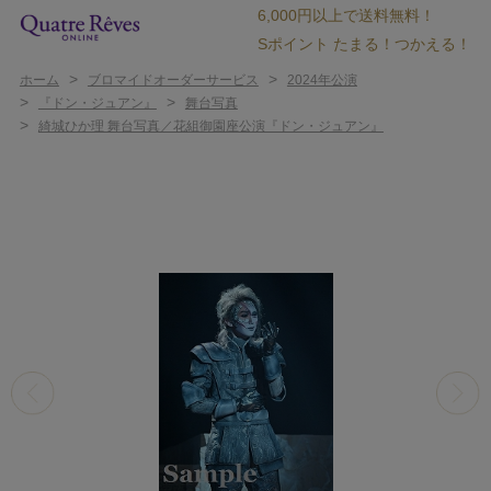
6,000円以上で送料無料！
Sポイント たまる！つかえる！
>
>
ホーム
ブロマイドオーダーサービス
2024年公演
>
>
『ドン・ジュアン』
舞台写真
>
綺城ひか理 舞台写真／花組御園座公演『ドン・ジュアン』