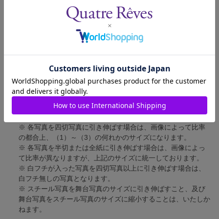
四切写真（1）
短辺 217mm × 長辺 305mm
四切写真（2）
短辺 213mm × 長辺 305mm
四切写真（3）
短辺 254mm × 長辺 305mm
半切写真
短辺 305mm × 長辺 432mm
全紙写真
短辺 402mm × 長辺 559mm
写真のサイズにつきまして、下記の件も併せてご了承ください。
※ 宝塚大劇場および新人公演の舞台写真につきましては、4辺
に白フチが入ります。
※ 各写真を四切写真に引き伸ばす場合は、画像によって比率
の都合上、（1）～（3）の何れかのサイズになります。
※ 各写真を半切または全紙に引き伸ばす場合は、画像によっ
て比率が異なりますが、上記のサイズに統一しております。
※ 白フチが入った写真を四切写真以上に引き伸ばす場合は、
白フチ無しの写真となります。
※ スチール写真を舞台写真のサイズに引き伸ばすこと、及び
舞台写真をスチール写真のサイズに縮小することは、いたしか
ねます。