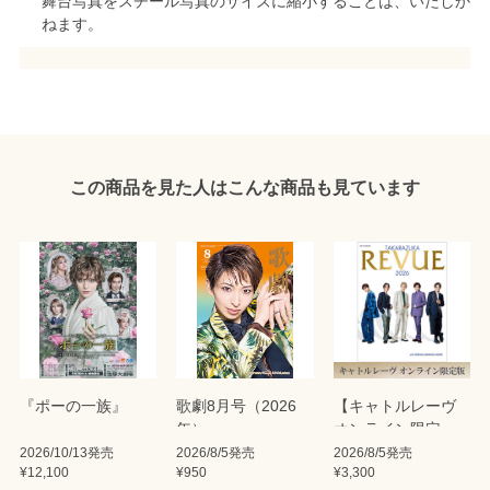
舞台写真をスチール写真のサイズに縮小することは、いたしか
ねます。
この商品を見た人はこんな商品も見ています
『ポーの一族』
歌劇8月号（2026
【キャトルレーヴ
年）
オンライン限定
版】TAKARAZUKA
2026/10/13発売
2026/8/5発売
2026/8/5発売
¥12,100
¥950
¥3,300
REVUE 2026