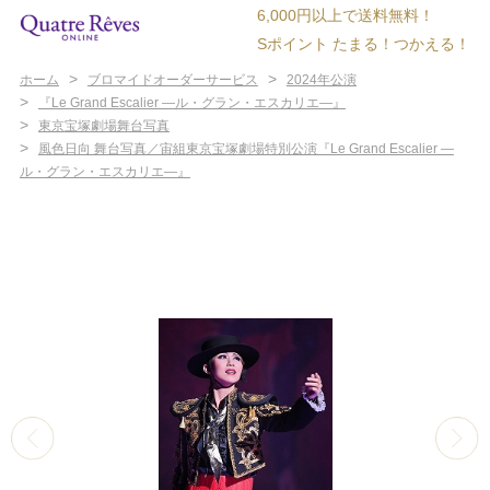
6,000円以上で送料無料！
Sポイント たまる！つかえる！
>
>
ホーム
ブロマイドオーダーサービス
2024年公演
>
『Le Grand Escalier ―ル・グラン・エスカリエ―』
>
東京宝塚劇場舞台写真
>
風色日向 舞台写真／宙組東京宝塚劇場特別公演『Le Grand Escalier ―
ル・グラン・エスカリエ―』