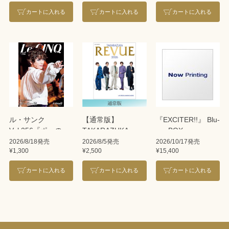
カートに入れる
カートに入れる
カートに入れる
ル・サンク
【通常版】
『EXCITER!!』 Blu-
Vol.256『ポーの一
TAKARAZUKA
ray BOX
族』＜雪組＞
REVUE 2026
2026/8/18発売
2026/8/5発売
2026/10/17発売
¥1,300
¥2,500
¥15,400
カートに入れる
カートに入れる
カートに入れる