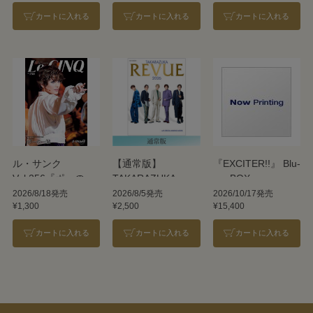
カートに入れる
カートに入れる
カートに入れる
ル・サンク
【通常版】
『EXCITER!!』 Blu-
Vol.256『ポーの一
TAKARAZUKA
ray BOX
族』＜雪組＞
REVUE 2026
2026/8/18発売
2026/8/5発売
2026/10/17発売
¥1,300
¥2,500
¥15,400
カートに入れる
カートに入れる
カートに入れる