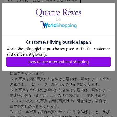
舞台写真
短辺 127mm × 長辺 178mm
四切写真（1）
短辺 217mm × 長辺 305mm
四切写真（2）
短辺 213mm × 長辺 305mm
四切写真（3）
短辺 254mm × 長辺 305mm
半切写真
短辺 305mm × 長辺 432mm
全紙写真
短辺 402mm × 長辺 559mm
写真のサイズにつきまして、下記の件も併せてご了承ください。
※ 宝塚大劇場および新人公演の舞台写真につきましては、4辺
に白フチが入ります。
※ 各写真を四切写真に引き伸ばす場合は、画像によって比率
の都合上、（1）～（3）の何れかのサイズになります。
※ 各写真を半切または全紙に引き伸ばす場合は、画像によっ
て比率が異なりますが、上記のサイズに統一しております。
※ 白フチが入った写真を四切写真以上に引き伸ばす場合は、
白フチ無しの写真となります。
※ スチール写真を舞台写真のサイズに引き伸ばすこと、及び