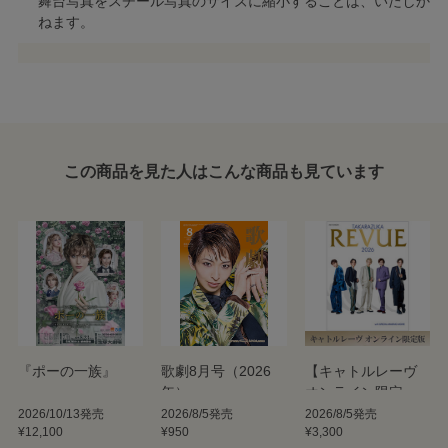
舞台写真をスチール写真のサイズに縮小することは、いたしか
ねます。
この商品を見た人はこんな商品も見ています
『ポーの一族』
歌劇8月号（2026
【キャトルレーヴ
年）
オンライン限定
版】TAKARAZUKA
2026/10/13発売
2026/8/5発売
2026/8/5発売
¥12,100
¥950
¥3,300
REVUE 2026