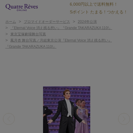
6,000円以上で送料無料！
Sポイント たまる！つかえる！
>
>
ホーム
ブロマイドオーダーサービス
2024年公演
>
『Eternal Voice 消え残る想い』『Grande TAKARAZUKA 110!』
>
東京宝塚劇場舞台写真
>
鳳月杏 舞台写真／月組東京公演『Eternal Voice 消え残る想い』
『Grande TAKARAZUKA 110!』