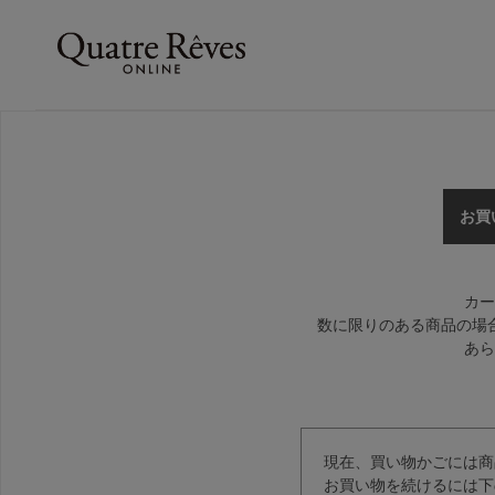
お買
カー
数に限りのある商品の場
あら
現在、買い物かごには商
お買い物を続けるには下