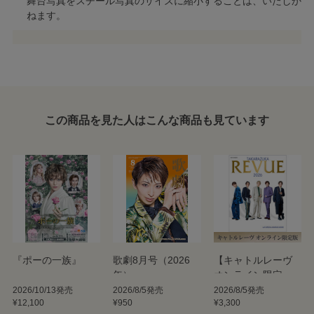
舞台写真をスチール写真のサイズに縮小することは、いたしか
ねます。
この商品を見た人はこんな商品も見ています
『ポーの一族』
歌劇8月号（2026
【キャトルレーヴ
年）
オンライン限定
版】TAKARAZUKA
2026/10/13発売
2026/8/5発売
2026/8/5発売
¥12,100
¥950
¥3,300
REVUE 2026