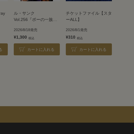
ray
ル・サンク
チケットファイル【スタ
Vol.256『ポーの一族』
ーALL】
＜雪組＞
2026/8/18発売
2026/8/1発売
¥1,300
¥310
る
カートに入れる
カートに入れる