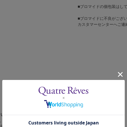
■ブロマイドの個包装はし
■ブロマイドに不良がござ
カスタマーセンターへご連
さい。
、4辺に白フチが入ります。
比率の都合上、（1）～（3）の何れかのサイズになります。