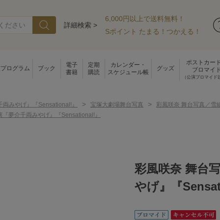
6,000円以上で送料無料！
詳細検索 >
Sポイント たまる！つかえる！
ポストカー
電子
定期
カレンダー・
演プログラム
ブック
グッズ
ブロマイ
書籍
購読
スケジュール帳
（公演ブロマイド
>
>
両みやげ』『Sensational!』
宝塚大劇場舞台写真
彩風咲奈 舞台写真／雪組大
介千両みやげ』『Sensational!』
彩風咲奈 舞台
やげ』『Sensati