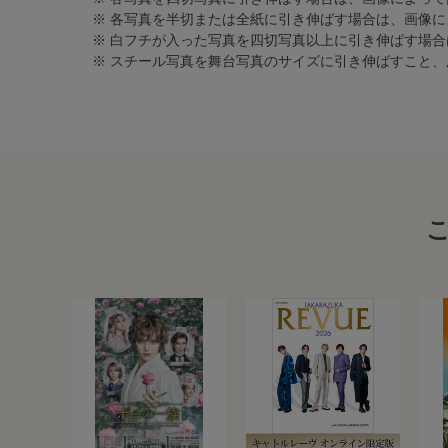
※ 各写真を半切または全紙に引き伸ばす場合は、画像
※ 白フチが入った写真を四切写真以上に引き伸ばす場
※ スチール写真を舞台写真のサイズに引き伸ばすこと