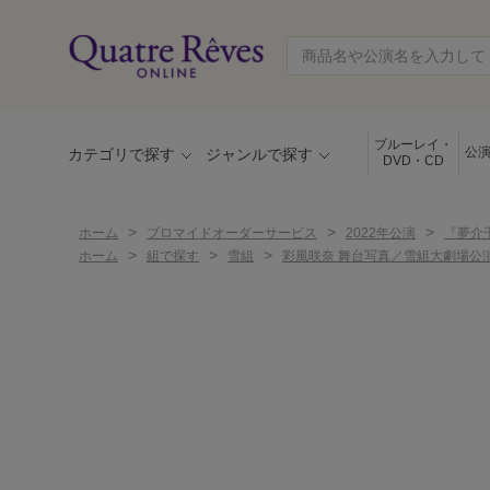
ブルーレイ・
公
カテゴリで探す
ジャンルで探す
DVD・CD
>
>
>
ホーム
ブロマイドオーダーサービス
2022年公演
『夢介千
>
>
>
ホーム
組で探す
雪組
彩風咲奈 舞台写真／雪組大劇場公演『夢