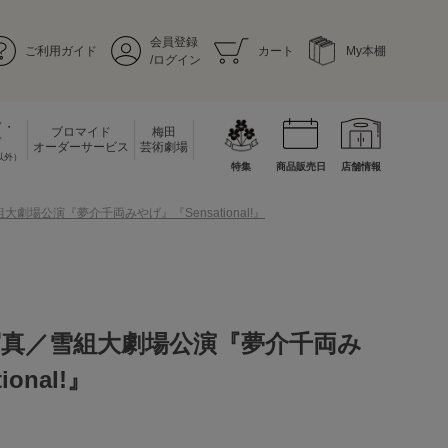
会員登録
ご利用ガイド
カート
My本棚
/ログイン
ド・
ブロマイド
梅田
ド
オーダーサービス
芸術劇場
以外）
特集
商品販売日
店舗情報
劇場公演『夢介千両みやげ』『Sensational!』
写真／雪組大劇場公演『夢介千両み
onal!』