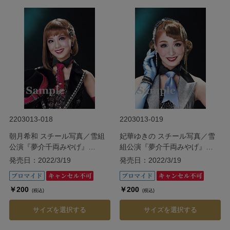
2203013-018
2203013-019
朝月希和 スチール写真／雪組
妃華ゆきの スチール写真／雪
公演『夢介千両みやげ』
組公演『夢介千両みやげ』
『Sensational!』
『Sensational!』
発売日：2022/3/19
発売日：2022/3/19
￥200
￥200
(税込)
(税込)
サイズを選択する
サイズを選択する