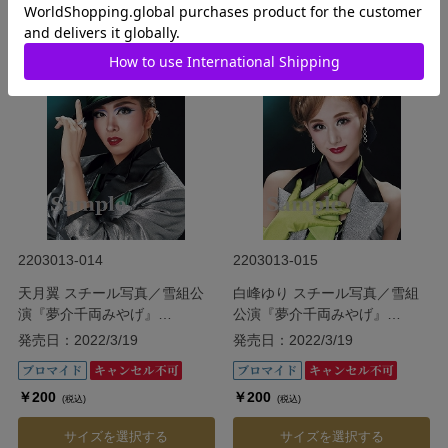
サイズを選択する
サイズを選択する
2203013-014
2203013-015
天月翼 スチール写真／雪組公
白峰ゆり スチール写真／雪組
演『夢介千両みやげ』
公演『夢介千両みやげ』
『Sensational!』
『Sensational!』
発売日：2022/3/19
発売日：2022/3/19
￥200
￥200
(税込)
(税込)
サイズを選択する
サイズを選択する