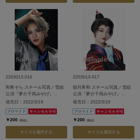
2203013-016
2203013-017
和希そら スチール写真／雪組
朝月希和 スチール写真／雪組
公演『夢介千両みやげ』
公演『夢介千両みやげ』
『Sensational!』
『Sensational!』
発売日：2022/3/19
発売日：2022/3/19
￥200
￥200
(税込)
(税込)
サイズを選択する
サイズを選択する