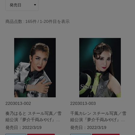
商品点数
165件
1-20
件目を表示
2203013-002
2203013-003
奏乃はると スチール写真／雪
千風カレン スチール写真／雪
組公演『夢介千両みやげ』
組公演『夢介千両みやげ』
『Sensational!』
『Sensational!』
発売日：2022/3/19
発売日：2022/3/19