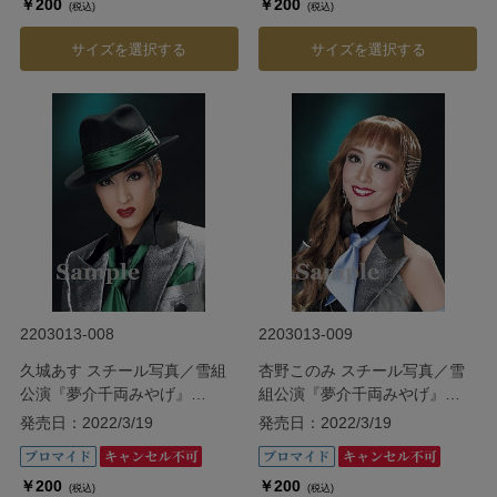
￥200
￥200
(税込)
(税込)
サイズを選択する
サイズを選択する
2203013-008
2203013-009
久城あす スチール写真／雪組
杏野このみ スチール写真／雪
公演『夢介千両みやげ』
組公演『夢介千両みやげ』
『Sensational!』
『Sensational!』
発売日：2022/3/19
発売日：2022/3/19
￥200
￥200
(税込)
(税込)