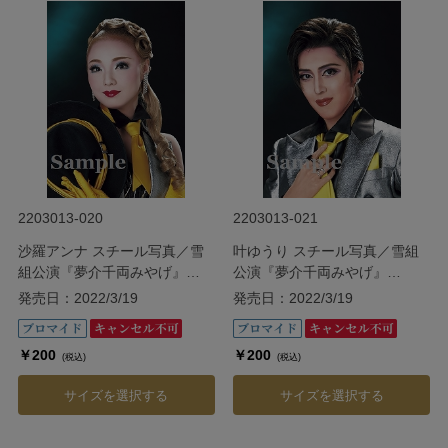
2203013-020
2203013-021
沙羅アンナ スチール写真／雪
叶ゆうり スチール写真／雪組
組公演『夢介千両みやげ』
公演『夢介千両みやげ』
『Sensational!』
『Sensational!』
発売日：2022/3/19
発売日：2022/3/19
￥200
￥200
(税込)
(税込)
サイズを選択する
サイズを選択する