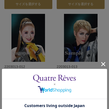
サイズを選択する
サイズを選択する
2203013-012
2203013-013
愛すみれ スチール写真／雪組
桜路薫 スチール写真／雪組公
公演『夢介千両みやげ』
演『夢介千両みやげ』
『Sensational!』
『Sensational!』
発売日：2022/3/19
発売日：2022/3/19
￥200
￥200
(税込)
(税込)