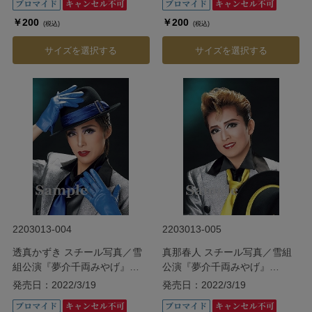
￥200
￥200
(税込)
(税込)
サイズを選択する
サイズを選択する
2203013-004
2203013-005
透真かずき スチール写真／雪
真那春人 スチール写真／雪組
組公演『夢介千両みやげ』
公演『夢介千両みやげ』
『Sensational!』
『Sensational!』
発売日：2022/3/19
発売日：2022/3/19