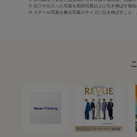
※ 白フチが入った写真を四切写真以上に引き伸ばす場
※ スチール写真を舞台写真のサイズに引き伸ばすこと