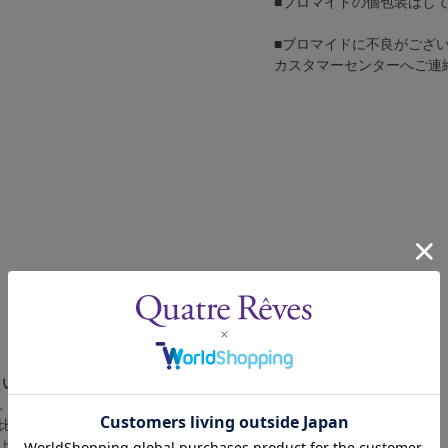
■ブロマイドの個包装はし
■ブロマイドに不良がござ
カスタマーセンターへご連
さい。
、4辺に白フチが入ります。
比率の都合上、（1）～（3）の何れかのサイズになります。
によって比率が異なりますが、上記のサイズに統一しております。