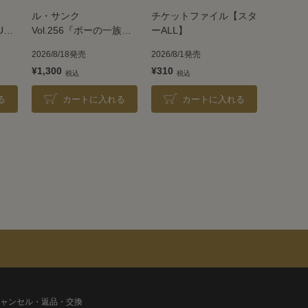
ル・サンク
チケットファイル【スタ
UE
Vol.256『ポーの一族』
ーALL】
＜雪組＞
2026/8/18発売
2026/8/1発売
¥1,300
¥310
る
カートに入れる
カートに入れる
ャンセル・返品・交換