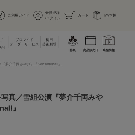
会員登録
ご利用ガイド
カート
My本棚
/ログイン
ド・
ブロマイド
梅田
ド
オーダーサービス
芸術劇場
以外）
特集
商品販売日
店舗情報
介千両みやげ』『Sensational!』
ル写真／雪組公演『夢介千両みや
nal!』