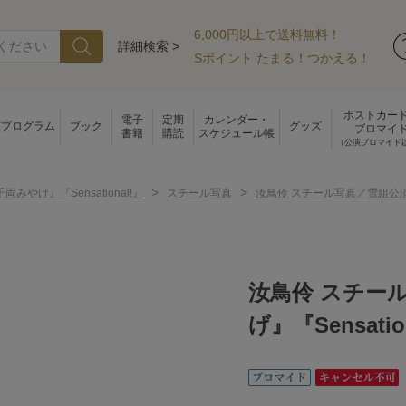
6,000円以上で送料無料！
詳細検索 >
Sポイント たまる！つかえる！
ポストカー
電子
定期
カレンダー・
演プログラム
ブック
グッズ
ブロマイ
書籍
購読
スケジュール帳
（公演ブロマイド
>
>
両みやげ』『Sensational!』
スチール写真
汝鳥伶 スチール写真／雪組公演『夢
汝鳥伶 スチー
げ』『Sensatio