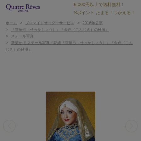
6,000円以上で送料無料！
Sポイント たまる！つかえる！
>
>
ホーム
ブロマイドオーダーサービス
2016年公演
>
『雪華抄（せっかしょう）』『金色（こんじき）の砂漠』
>
スチール写真
>
新菜かほ スチール写真／花組『雪華抄（せっかしょう）』『金色（こん
じき）の砂漠』