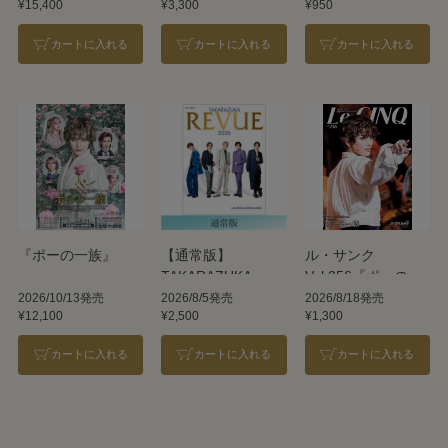
¥15,400
¥3,300
¥950
REVUE 2026
カートに入れる
カートに入れる
カートに入れる
『ポーの一族』
【通常版】
ル・サンク
TAKARAZUKA
Vol.256『ポーの一
REVUE 2026
族』＜雪組＞
2026/10/13発売
2026/8/5発売
2026/8/18発売
¥12,100
¥2,500
¥1,300
カートに入れる
カートに入れる
カートに入れる