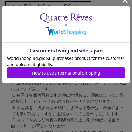
スチール写真
短辺 89mm × 長辺 127mm
舞台写真
短辺 127mm × 長辺 178mm
四切写真（1）
短辺 217mm × 長辺 305mm
四切写真（2）
短辺 213mm × 長辺 305mm
四切写真（3）
短辺 254mm × 長辺 305mm
半切写真
短辺 305mm × 長辺 432mm
全紙写真
短辺 402mm × 長辺 559mm
写真のサイズにつきまして、下記の件も併せてご了承ください。
※ 宝塚大劇場および新人公演の舞台写真につきましては、4辺
に白フチが入ります。
※ 各写真を四切写真に引き伸ばす場合は、画像によって比率
の都合上、（1）～（3）の何れかのサイズになります。
※ 各写真を半切または全紙に引き伸ばす場合は、画像によっ
て比率が異なりますが、上記のサイズに統一しております。
※ 白フチが入った写真を四切写真以上に引き伸ばす場合は、
白フチ無しの写真となります。