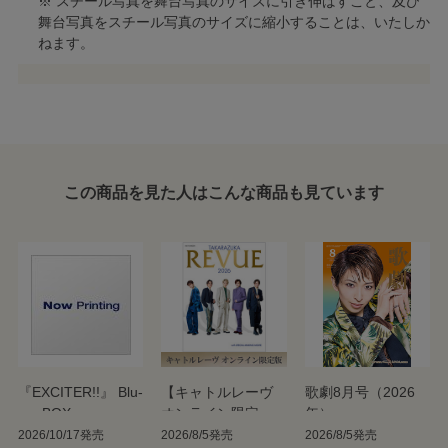
※ スチール写真を舞台写真のサイズに引き伸ばすこと、及び
舞台写真をスチール写真のサイズに縮小することは、いたしか
ねます。
この商品を見た人はこんな商品も見ています
『EXCITER!!』 Blu-
【キャトルレーヴ
歌劇8月号（2026
ray BOX
オンライン限定
年）
版】TAKARAZUKA
2026/10/17発売
2026/8/5発売
2026/8/5発売