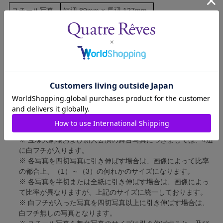
スチール写真
短辺 89mm × 長辺 127mm
舞台写真
短辺 127mm × 長辺 178mm
四切写真（1）
短辺 217mm × 長辺 305mm
四切写真（2）
短辺 213mm × 長辺 305mm
四切写真（3）
短辺 254mm × 長辺 305mm
半切写真
短辺 305mm × 長辺 432mm
全紙写真
短辺 402mm × 長辺 559mm
写真のサイズにつきまして、下記の件も併せてご了承ください。
※ 宝塚大劇場および新人公演の舞台写真につきましては、4辺
に白フチが入ります。
※ 各写真を四切写真に引き伸ばす場合は、画像によって比率
の都合上、（1）～（3）の何れかのサイズになります。
※ 各写真を半切または全紙に引き伸ばす場合は、画像によっ
て比率が異なりますが、上記のサイズに統一しております。
※ 白フチが入った写真を四切写真以上に引き伸ばす場合は、
白フチ無しの写真となります。