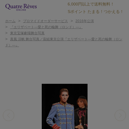
6,000円以上で送料無料！
Sポイント たまる！つかえる！
>
>
ホーム
ブロマイドオーダーサービス
2016年公演
>
『エリザベート―愛と死の輪舞（ロンド）―』
>
東京宝塚劇場舞台写真
>
真風 涼帆 舞台写真／宙組東京公演『エリザベート―愛と死の輪舞（ロン
ド）―』