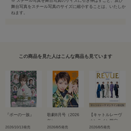
※ スチール写真を舞台写真のサイズに引き伸ばすこと、及び
舞台写真をスチール写真のサイズに縮小することは、いたしか
ねます。
この商品を見た人はこんな商品も見ています
『ポーの一族』
歌劇8月号（2026
【キャトルレーヴ
年）
オンライン限定
版】TAKARAZUKA
2026/10/13発売
2026/8/5発売
2026/8/5発売