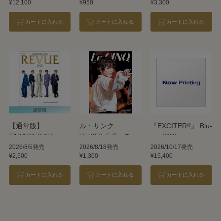
¥12,100
¥950
¥3,300
REVUE 2026
カートに入れる
カートに入れる
カートに入れる
【通常版】
ル・サンク
『EXCITER!!』 Blu-
TAKARAZUKA
Vol.256『ポーの一
ray BOX
REVUE 2026
族』＜雪組＞
2026/8/5発売
2026/8/18発売
2026/10/17発売
¥2,500
¥1,300
¥15,400
カートに入れる
カートに入れる
カートに入れる