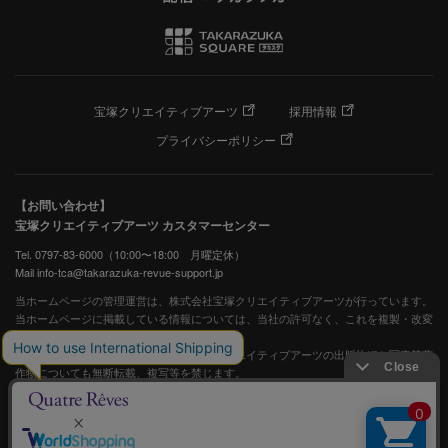
宝塚クリエイティブアーツ
採用情報
プライバシーポリシー
【お問い合わせ】
宝塚クリエイティブアーツ カスタマーセンター
Tel. 0797-83-6000（10:00〜18:00 月曜定休）
Mail info-tca@takarazuka-revue-support.jp
当ホームページの管理運営は、株式会社宝塚クリエイティブアーツが行っています。
当ホームページに掲載している情報については、当社の許可なく、これを複製・改変
することを固く禁止します。
また、阪急電鉄並びに宝塚歌劇団、宝塚クリエイティブアーツの出版物ほか写真等著
作物についても無断転載、複写等を禁じます。
宝塚歌劇公式ホームページ
JASRAC許諾番号：S0507081515