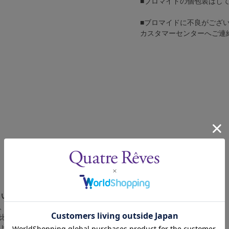
■ブロマイドの個包装はし
■ブロマイドに不良がござ
カスタマーセンターへご連
さい。
、4辺に白フチが入ります。
比率の都合上、（1）～（3）の何れかのサイズになります。
によって比率が異なりますが、上記のサイズに統一しております。