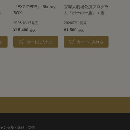
『EXCITER!!』 Blu-ray
宝塚大劇場公演プログラ
UE
BOX
ム『ポーの一族』＜雪組
＞
2026/10/17発売
2026/7/11発売
¥15,400
¥1,500
る
カートに入れる
カートに入れる
ャンセル・返品・交換