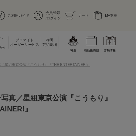
会員登録
ご利用ガイド
カート
My本棚
/ログイン
ド・
ブロマイド
梅田
ド
オーダーサービス
芸術劇場
以外）
特集
商品販売日
店舗情報
／星組東京公演『こうもり』『THE ENTERTAINER!』
台写真／星組東京公演『こうもり』
AINER!』