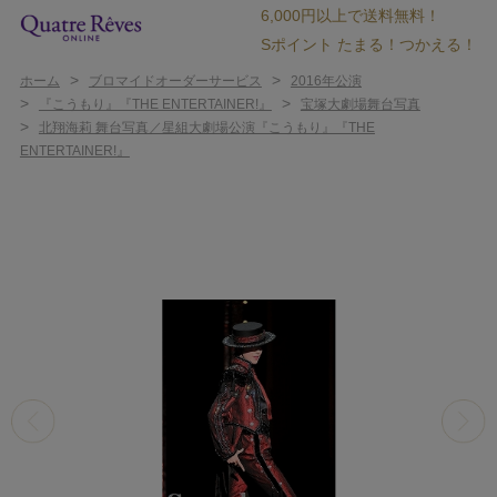
6,000円以上で送料無料！
Sポイント たまる！つかえる！
>
>
ホーム
ブロマイドオーダーサービス
2016年公演
>
>
『こうもり』『THE ENTERTAINER!』
宝塚大劇場舞台写真
>
北翔海莉 舞台写真／星組大劇場公演『こうもり』『THE
ENTERTAINER!』