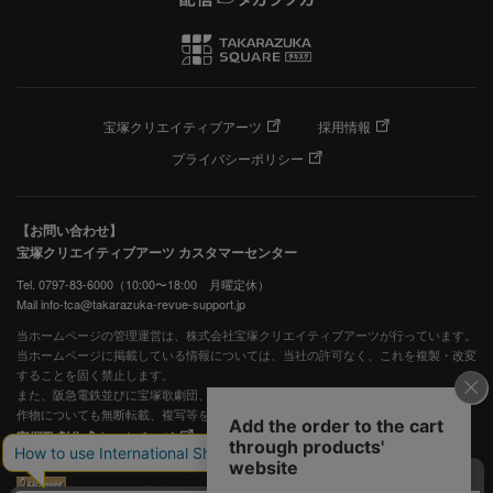
宝塚クリエイティブアーツ
採用情報
プライバシーポリシー
【お問い合わせ】
宝塚クリエイティブアーツ カスタマーセンター
Tel. 0797-83-6000（10:00〜18:00 月曜定休）
Mail info-tca@takarazuka-revue-support.jp
当ホームページの管理運営は、株式会社宝塚クリエイティブアーツが行っています。
当ホームページに掲載している情報については、当社の許可なく、これを複製・改変
することを固く禁止します。
また、阪急電鉄並びに宝塚歌劇団、宝塚クリエイティブアーツの出版物ほか写真等著
作物についても無断転載、複写等を禁じます。
宝塚歌劇公式ホームページ
JASRAC許諾番号：S0507081515