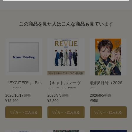
この商品を見た人はこんな商品も見ています
『EXCITER!!』 Blu-
【キャトルレーヴ
歌劇8月号（2026
ray BOX
オンライン限定
年）
版】TAKARAZUKA
2026/10/17発売
2026/8/5発売
2026/8/5発売
¥15,400
¥3,300
¥950
REVUE 2026
カートに入れる
カートに入れる
カートに入れる