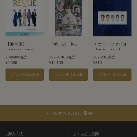
【通常版】
『ポーの一族』
チケットファイル
TAKARAZUKA
【スターALL】
REVUE 2026
2026/8/5発売
2026/10/13発売
2026/8/1発売
¥2,500
¥12,100
¥310
カートに入れる
カートに入れる
カートに入れる
メールマガジンのご案内
ご購入方法
よくあるご質問