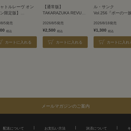
ャトルレーヴ オン
【通常版】
ル・サンク
ン限定版】
TAKARAZUKA REVUE
Vol.256『ポーの一
ARAZUKA REVUE
2026
＜雪組＞
6/8/5発売
2026/8/5発売
2026/8/18発売
6
300
¥2,500
¥1,300
カートに入れる
カートに入れる
カートに入れ
メールマガジンのご案内
配送について
お支払い方法
決済について
キ