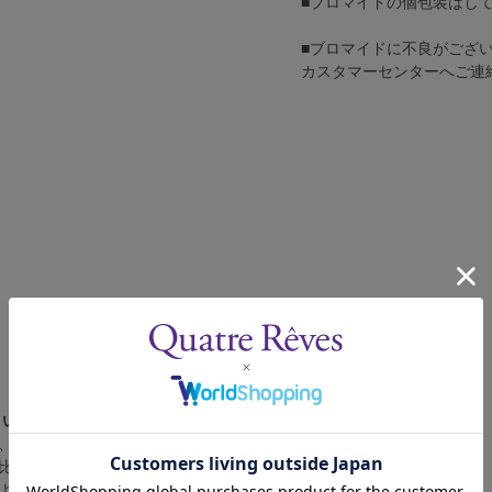
■ブロマイドの個包装はし
■ブロマイドに不良がござ
カスタマーセンターへご連
さい。
、4辺に白フチが入ります。
比率の都合上、（1）～（3）の何れかのサイズになります。
によって比率が異なりますが、上記のサイズに統一しております。