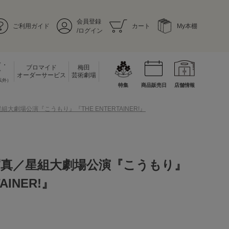
会員登録
ご利用ガイド
カート
My本棚
/ログイン
ド・
ブロマイド
梅田
ド
オーダーサービス
芸術劇場
以外）
特集
商品販売日
店舗情報
大劇場公演『こうもり』『THE ENTERTAINER!』
写真／星組大劇場公演『こうもり』
AINER!』