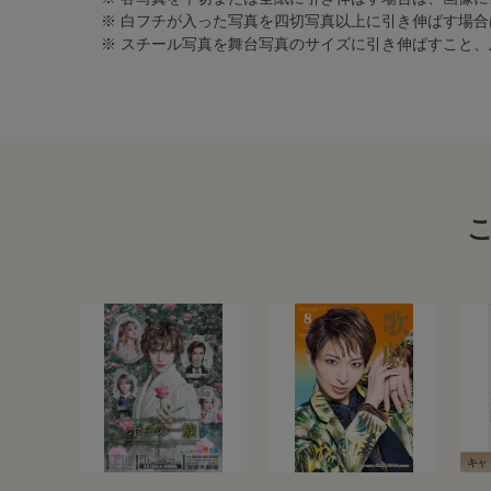
※ 白フチが入った写真を四切写真以上に引き伸ばす場
※ スチール写真を舞台写真のサイズに引き伸ばすこと