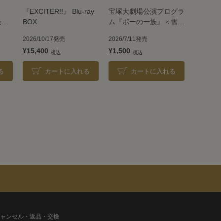
『EXCITER!!』 Blu-ray
宝塚大劇場公演プログラ
族』
BOX
ム『ポーの一族』＜雪組
＞
2026/10/17発売
2026/7/11発売
¥15,400
¥1,500
る
カートに入れる
カートに入れる
ャンセル・返品・交換