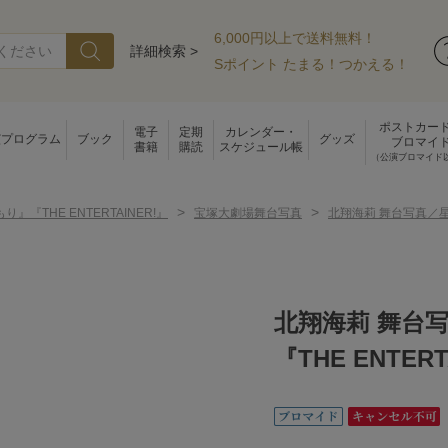
6,000円以上で送料無料！
詳細検索 >
Sポイント たまる！つかえる！
ポストカー
電子
定期
カレンダー・
演プログラム
ブック
グッズ
ブロマイ
書籍
購読
スケジュール帳
（公演ブロマイド
>
>
り』『THE ENTERTAINER!』
宝塚大劇場舞台写真
北翔海莉 舞台写真／星組
北翔海莉 舞台
『THE ENTERT