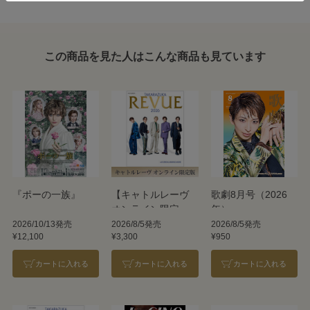
この商品を見た人はこんな商品も見ています
『ポーの一族』
【キャトルレーヴ
歌劇8月号（2026
オンライン限定
年）
版】TAKARAZUKA
2026/10/13発売
2026/8/5発売
2026/8/5発売
¥12,100
¥3,300
¥950
REVUE 2026
カートに入れる
カートに入れる
カートに入れる