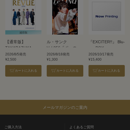
【通常版】
ル・サンク
『EXCITER!!』 Blu-
TAKARAZUKA
Vol.256『ポーの一
ray BOX
REVUE 2026
族』＜雪組＞
2026/8/5発売
2026/8/18発売
2026/10/17発売
¥2,500
¥1,300
¥15,400
カートに入れる
カートに入れる
カートに入れる
メールマガジンのご案内
ご購入方法
よくあるご質問