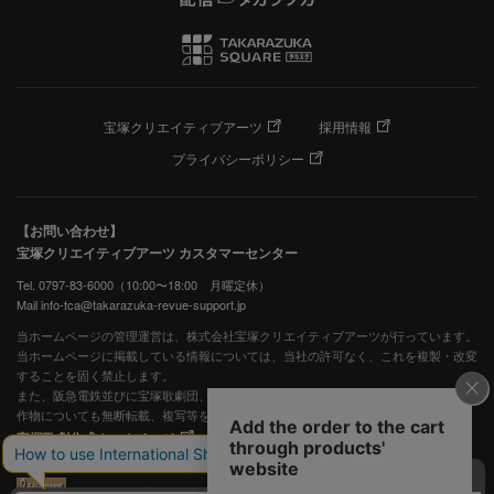
宝塚クリエイティブアーツ
採用情報
プライバシーポリシー
【お問い合わせ】
宝塚クリエイティブアーツ カスタマーセンター
Tel. 0797-83-6000（10:00〜18:00 月曜定休）
Mail info-tca@takarazuka-revue-support.jp
当ホームページの管理運営は、株式会社宝塚クリエイティブアーツが行っています。
当ホームページに掲載している情報については、当社の許可なく、これを複製・改変
することを固く禁止します。
また、阪急電鉄並びに宝塚歌劇団、宝塚クリエイティブアーツの出版物ほか写真等著
作物についても無断転載、複写等を禁じます。
宝塚歌劇公式ホームページ
JASRAC許諾番号：S0507081515