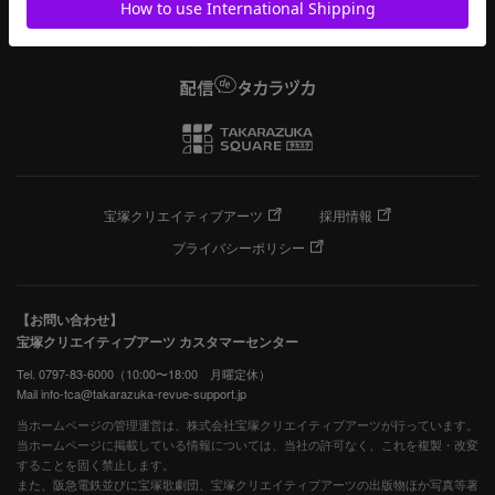
宝塚クリエイティブアーツ
採用情報
プライバシーポリシー
【お問い合わせ】
宝塚クリエイティブアーツ カスタマーセンター
Tel. 0797-83-6000（10:00〜18:00 月曜定休）
Mail info-tca@takarazuka-revue-support.jp
当ホームページの管理運営は、株式会社宝塚クリエイティブアーツが行っています。
当ホームページに掲載している情報については、当社の許可なく、これを複製・改変
することを固く禁止します。
また、阪急電鉄並びに宝塚歌劇団、宝塚クリエイティブアーツの出版物ほか写真等著