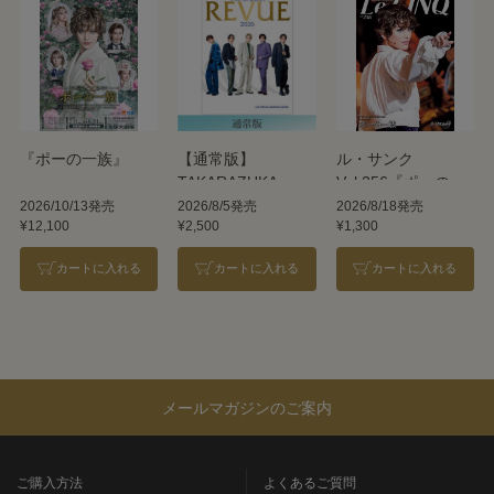
『ポーの一族』
【通常版】
ル・サンク
TAKARAZUKA
Vol.256『ポーの一
REVUE 2026
族』＜雪組＞
2026/10/13発売
2026/8/5発売
2026/8/18発売
¥12,100
¥2,500
¥1,300
カートに入れる
カートに入れる
カートに入れる
メールマガジンのご案内
ご購入方法
よくあるご質問