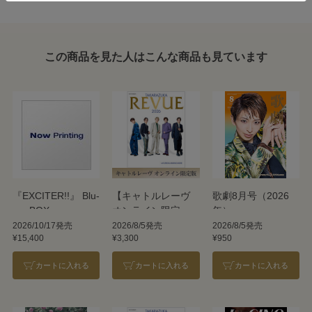
この商品を見た人はこんな商品も見ています
『EXCITER!!』 Blu-
【キャトルレーヴ
歌劇8月号（2026
ray BOX
オンライン限定
年）
版】TAKARAZUKA
2026/10/17発売
2026/8/5発売
2026/8/5発売
¥15,400
¥3,300
¥950
REVUE 2026
カートに入れる
カートに入れる
カートに入れる