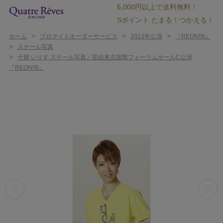
6,000円以上で送料無料！
Sポイント たまる！つかえる！
>
>
>
ホーム
ブロマイドオーダーサービス
2013年公演
『REON!!II』
>
スチール写真
>
十輝 いりす スチール写真／星組東京国際フォーラムホールC公演
『REON!!II』