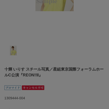
十輝 いりす スチール写真／星組東京国際フォーラムホー
ルC公演『REON!!II』
1309444-004