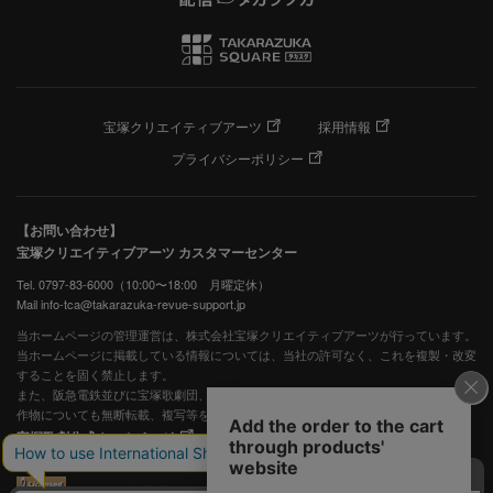
宝塚クリエイティブアーツ
採用情報
プライバシーポリシー
【お問い合わせ】
宝塚クリエイティブアーツ カスタマーセンター
Tel. 0797-83-6000（10:00〜18:00 月曜定休）
Mail info-tca@takarazuka-revue-support.jp
当ホームページの管理運営は、株式会社宝塚クリエイティブアーツが行っています。
当ホームページに掲載している情報については、当社の許可なく、これを複製・改変
することを固く禁止します。
また、阪急電鉄並びに宝塚歌劇団、宝塚クリエイティブアーツの出版物ほか写真等著
作物についても無断転載、複写等を禁じます。
宝塚歌劇公式ホームページ
JASRAC許諾番号：S0507081515