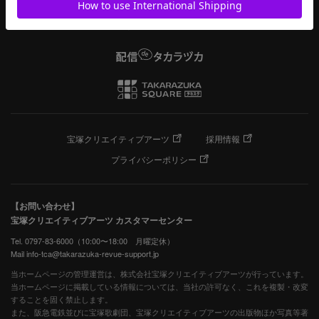
宝塚クリエイティブアーツ
採用情報
プライバシーポリシー
【お問い合わせ】
宝塚クリエイティブアーツ カスタマーセンター
Tel. 0797-83-6000（10:00〜18:00 月曜定休）
Mail info-tca@takarazuka-revue-support.jp
当ホームページの管理運営は、株式会社宝塚クリエイティブアーツが行っています。
当ホームページに掲載している情報については、当社の許可なく、これを複製・改変
することを固く禁止します。
また、阪急電鉄並びに宝塚歌劇団、宝塚クリエイティブアーツの出版物ほか写真等著