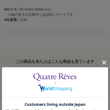
■
サイズ
／約 H150×W80(mm)
※縦の長さは文庫本とほぼ同じサイズです。
■
生産国
／日本
この商品を見た人はこんな商品も見ています