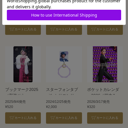
ブックマーク2023
ブックマーク2024
ポートレイトポス
／桜木みなと
／桜木みなと
トカード桜木17
2023/9/27発売
2024/9/7発売
2025/8/16発売
¥520
¥520
¥220
カートに入れる
カートに入れる
カートに入れる
ブックマーク2025
スターフォンタブ
ポケットカレンダ
／彩海せら
with シリコンリン
ー2026／桜木みな
グ／桜木みなと
と
2025/9/4発売
2024/12/25発売
2026/3/17発売
¥520
¥2,000
¥320
カートに入れる
カートに入れる
カートに入れる