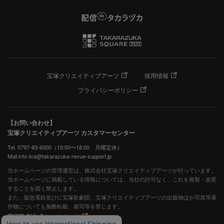
宝塚クリエイティブアーツ
採用情報
プライバシーポリシー
【お問い合わせ】
宝塚クリエイティブアーツ カスタマーセンター
Tel. 0797-83-6000（10:00〜18:00 月曜定休）
Mail info-tca@takarazuka-revue-support.jp
当ホームページの管理運営は、株式会社宝塚クリエイティブアーツが行っています。
当ホームページに掲載している情報については、当社の許可なく、これを複製・改変
することを固く禁止します。
また、阪急電鉄並びに宝塚歌劇団、宝塚クリエイティブアーツの出版物ほか写真等著
作物についても無断転載、複写等を禁じます。
宝塚歌劇公式ホームページ