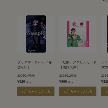
ブックマーク2025／希
「歌劇」アクリルカード
ポケ
波らいと
【侑輝大弥】
20
2025/9/4発売
2026/5/2発売
202
¥520
¥900
¥32
カートに入れる
カートに入れる