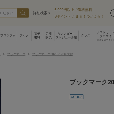
6,000円以上で送料無料！
詳細検索 >
Sポイント たまる！つかえる！
ポストカー
電子
定期
カレンダー・
演プログラム
ブック
グッズ
ブロマイ
書籍
購読
スケジュール帳
（公演ブロマイド
>
>
ズ
ブックマーク
ブックマーク2025／侑輝大弥
ブックマーク20