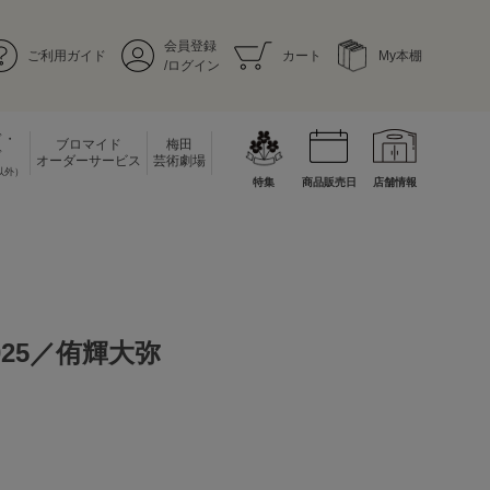
会員登録
ご利用ガイド
カート
My本棚
/ログイン
ド・
ブロマイド
梅田
ド
オーダーサービス
芸術劇場
以外）
特集
商品販売日
店舗情報
25／侑輝大弥