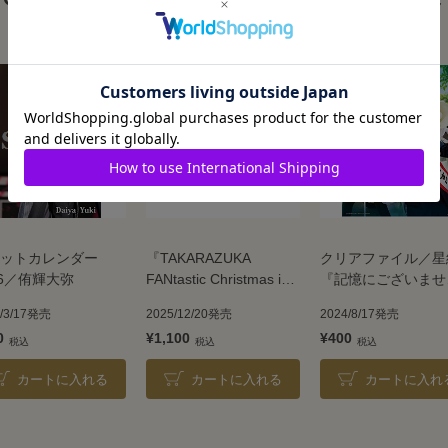
ットカレンダー
『TAKARAZUKA
クリアファイル／星
26／侑輝大弥
FANtastic Christmas in
『記憶にございませ
UMEDA』クリアポスタ
ん！』『Tiara Azul
6/3/17発売
2025/12/20発売
2024/8/17発売
ー by LESLIE KEE／暁
―Destino―』
0
¥1,100
¥400
千星
カートに入れる
カートに入れる
カートに入れ