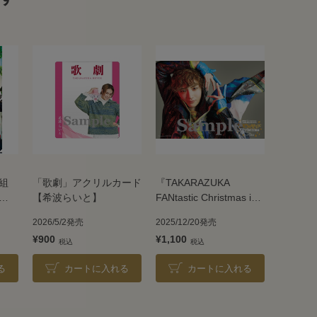
組
「歌劇」アクリルカード
『TAKARAZUKA
【希波らいと】
FANtastic Christmas in
UMEDA』クリアポスタ
2026/5/2発売
2025/12/20発売
ー by LESLIE KEE／鳳
¥900
¥1,100
月杏
る
カートに入れる
カートに入れる