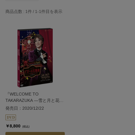
商品点数
1件
1-1
件目を表示
『WELCOME TO
TAKARAZUKA ―雪と月と花と
―』『ピガール狂騒曲』
発売日：2020/12/22
￥8,800
(税込)