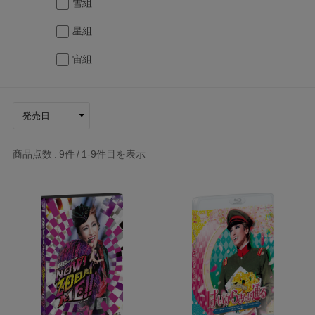
雪組
星組
宙組
商品点数
9件
1-9
件目を表示