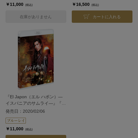
￥11,000
￥16,500
(税込)
(税込)
在庫がありません
カートに入れる
『El Japon（エル ハポン）―
イスパニアのサムライ―』『ア
クアヴィーテ
発売日：2020/02/06
（aquavitae）！！』
￥11,000
(税込)