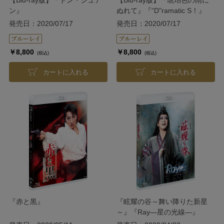
【Blu-ray版】『ドン・ジュア
【Blu-ray版】『琥珀色の雨に
ン』
ぬれて』『“D"ramatic S！』
発売日：2020/07/17
発売日：2020/07/17
￥8,800
￥8,800
(税込)
(税込)
カートに入れる
カートに入れる
『赤と黒』
『眩耀の谷～舞い降りた新星
～』『Ray―星の光線―』