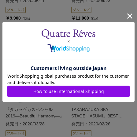
発売日：2020/05/11
発売日：2020/04/23
￥9,900
￥11,000
(税込)
(税込)
カートに入れる
カートに入れる
『タカラヅカスペシャル
TAKARAZUKA SKY
2019―Beautiful Harmony―』
STAGE「ASUMI」BEST
SCENE SELECTION
発売日：2020/03/28
発売日：2020/02/26