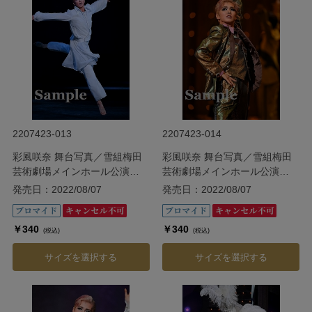
2207423-013
2207423-014
彩風咲奈 舞台写真／雪組梅田
彩風咲奈 舞台写真／雪組梅田
芸術劇場メインホール公演
芸術劇場メインホール公演
『ODYSSEY―The Age of
『ODYSSEY―The Age of
発売日：2022/08/07
発売日：2022/08/07
Discovery―』
Discovery―』
￥340
￥340
(税込)
(税込)
サイズを選択する
サイズを選択する