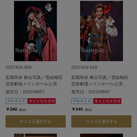
2207423-009
2207423-010
彩風咲奈 舞台写真／雪組梅田
彩風咲奈 舞台写真／雪組梅田
芸術劇場メインホール公演
芸術劇場メインホール公演
『ODYSSEY―The Age of
『ODYSSEY―The Age of
発売日：2022/08/07
発売日：2022/08/07
Discovery―』
Discovery―』
￥340
￥340
(税込)
(税込)
サイズを選択する
サイズを選択する