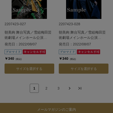
2207423-027
2207423-028
朝美絢 舞台写真／雪組梅田芸
朝美絢 舞台写真／雪組梅田芸
術劇場メインホール公演
術劇場メインホール公演
『ODYSSEY―The Age of
『ODYSSEY―The Age of
発売日：2022/08/07
発売日：2022/08/07
Discovery―』
Discovery―』
￥340
￥340
(税込)
(税込)
サイズを選択する
サイズを選択する
1
2
3
メールマガジンのご案内