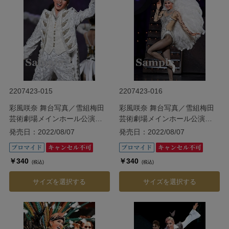
2207423-015
2207423-016
彩風咲奈 舞台写真／雪組梅田
彩風咲奈 舞台写真／雪組梅田
芸術劇場メインホール公演
芸術劇場メインホール公演
『ODYSSEY―The Age of
『ODYSSEY―The Age of
発売日：2022/08/07
発売日：2022/08/07
Discovery―』
Discovery―』
￥340
￥340
(税込)
(税込)
サイズを選択する
サイズを選択する