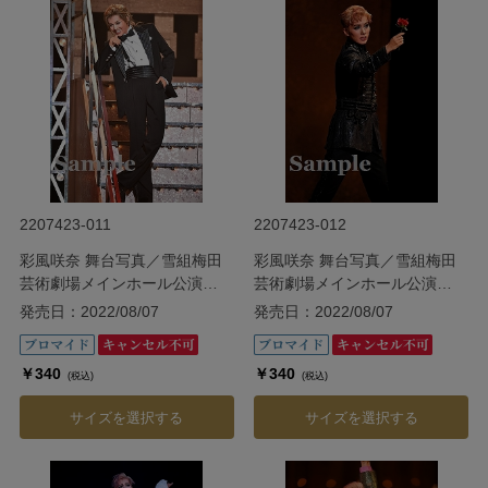
2207423-011
2207423-012
彩風咲奈 舞台写真／雪組梅田
彩風咲奈 舞台写真／雪組梅田
芸術劇場メインホール公演
芸術劇場メインホール公演
『ODYSSEY―The Age of
『ODYSSEY―The Age of
発売日：2022/08/07
発売日：2022/08/07
Discovery―』
Discovery―』
￥340
￥340
(税込)
(税込)
サイズを選択する
サイズを選択する