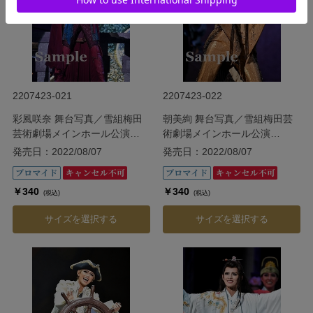
2207423-021
2207423-022
彩風咲奈 舞台写真／雪組梅田
朝美絢 舞台写真／雪組梅田芸
芸術劇場メインホール公演
術劇場メインホール公演
『ODYSSEY―The Age of
『ODYSSEY―The Age of
発売日：2022/08/07
発売日：2022/08/07
Discovery―』
Discovery―』
￥340
￥340
(税込)
(税込)
サイズを選択する
サイズを選択する