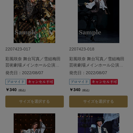
2207423-017
2207423-018
彩風咲奈 舞台写真／雪組梅田
彩風咲奈 舞台写真／雪組梅田
芸術劇場メインホール公演
芸術劇場メインホール公演
『ODYSSEY―The Age of
『ODYSSEY―The Age of
発売日：2022/08/07
発売日：2022/08/07
Discovery―』
Discovery―』
￥340
￥340
(税込)
(税込)
サイズを選択する
サイズを選択する