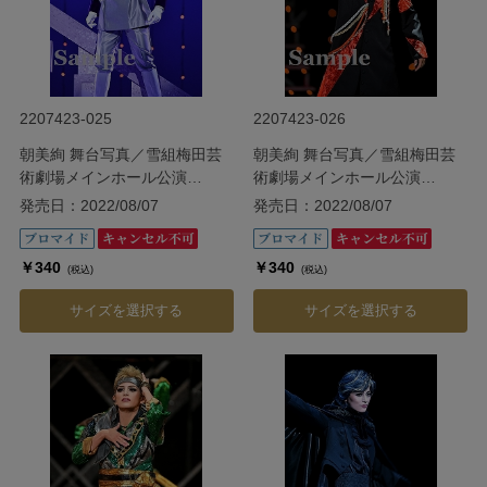
2207423-025
2207423-026
朝美絢 舞台写真／雪組梅田芸
朝美絢 舞台写真／雪組梅田芸
術劇場メインホール公演
術劇場メインホール公演
『ODYSSEY―The Age of
『ODYSSEY―The Age of
発売日：2022/08/07
発売日：2022/08/07
Discovery―』
Discovery―』
￥340
￥340
(税込)
(税込)
サイズを選択する
サイズを選択する