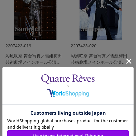
2207423-019
2207423-020
彩風咲奈 舞台写真／雪組梅田
彩風咲奈 舞台写真／雪組梅田
芸術劇場メインホール公演
芸術劇場メインホール公演
『ODYSSEY―The Age of
『ODYSSEY―The Age of
発売日：2022/08/07
発売日：2022/08/07
Discovery―』
Discovery―』
￥340
￥340
(税込)
(税込)
サイズを選択する
サイズを選択する