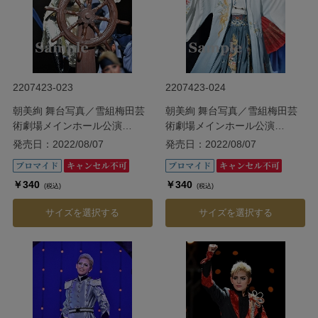
2207423-023
2207423-024
朝美絢 舞台写真／雪組梅田芸
朝美絢 舞台写真／雪組梅田芸
術劇場メインホール公演
術劇場メインホール公演
『ODYSSEY―The Age of
『ODYSSEY―The Age of
発売日：2022/08/07
発売日：2022/08/07
Discovery―』
Discovery―』
￥340
￥340
(税込)
(税込)
サイズを選択する
サイズを選択する