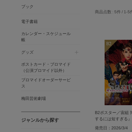
ブック
商品点数
5件
1-5
電子書籍
カレンダー・スケジュール
帳
グッズ
ポストカード・ブロマイド
（公演ブロマイド以外）
ブロマイドオーダーサービ
ス
梅田芸術劇場
B2ポスター／宙組
するには短すぎる』『
ジャンルから探す
FESTA! 2026 in H
発売日：2026/3/4