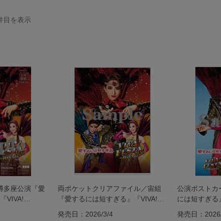
件目を表示
 博多座公演『愛
両ポケットクリアファイル／宙組
公演ポストカ
VIVA!
『愛するには短すぎる』『VIVA!
には短すぎる』『
AKATA』
FESTA! 2026 in HAKATA』
2026 in HAK
発売日：2026/3/4
発売日：2026/