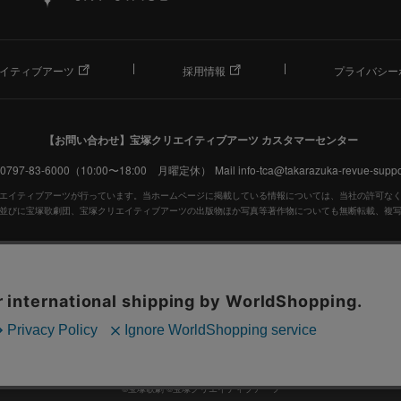
イティブアーツ
採用情報
プライバシー
【お問い合わせ】
宝塚クリエイティブアーツ カスタマーセンター
. 0797-83-6000（10:00〜18:00 月曜定休）
Mail info-tca@takarazuka-revue-suppor
エイティブアーツが行っています。当ホームページに掲載している情報については、当社の許可な
並びに宝塚歌劇団、宝塚クリエイティブアーツの出版物ほか写真等著作物についても無断転載、複
宝塚歌劇公式ホームページ
JASRAC許諾番号：S0507081515
JASRAC許諾番号：9009941002Y45040
©宝塚歌劇 ©宝塚クリエイティブアーツ