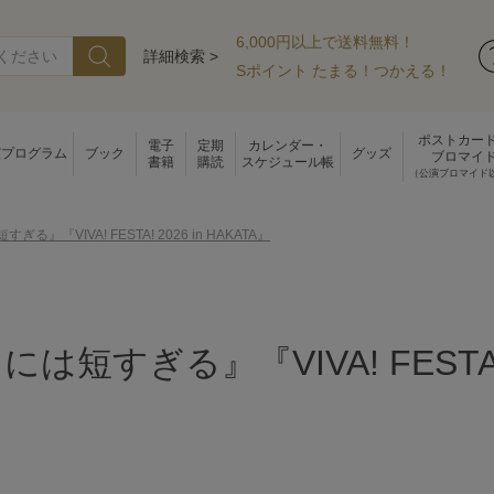
6,000円以上で送料無料！
詳細検索 >
Sポイント たまる！つかえる！
ポストカー
電子
定期
カレンダー・
演プログラム
ブック
グッズ
ブロマイ
書籍
購読
スケジュール帳
（公演ブロマイド
る』『VIVA! FESTA! 2026 in HAKATA』
は短すぎる』『VIVA! FESTA! 2