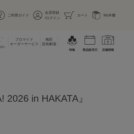
会員登録
ご利用ガイド
カート
My本棚
/ログイン
ド・
ブロマイド
梅田
ド
オーダーサービス
芸術劇場
以外）
特集
商品販売日
店舗情報
026 in HAKATA』