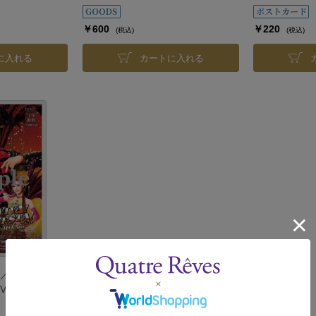
￥600
￥220
(税込)
(税込)
に入れる
カートに入れる
／宙組『愛す
A! FESTA!