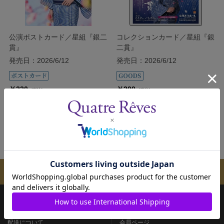
公演ポストカード／星組『銀二
コレクションカード／星組『銀
貫』
二貫』
発売日：2026/6/12
発売日：2026/6/12
￥220
￥200
(税込)
(税込)
カートに入れる
カートに入れる
メールマガジンのご案内
ご購入方法
よくあるご質問
配送について
会員ページ