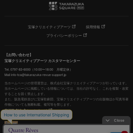
宝塚クリエイティブアーツ
採用情報
プライバシーポリシー
【お問い合わせ】
宝塚クリエイティブアーツ カスタマーセンター
Tel. 0797-83-6000（10:00〜18:00 月曜定休）
Mail info-tca@takarazuka-revue-support.jp
当ホームページの管理運営は、株式会社宝塚クリエイティブアーツが行っています。
当ホームページに掲載している情報については、当社の許可なく、これを複製・改変
することを固く禁止します。
また、阪急電鉄並びに宝塚歌劇団、宝塚クリエイティブアーツの出版物ほか写真等著
作物についても無断転載、複写等を禁じます。
宝塚歌劇公式ホームページ
JASRAC許諾番号：S0507081515
JASRAC許諾番号：9009941002Y45040