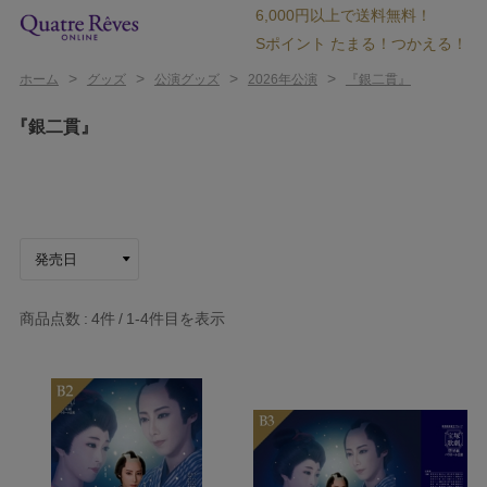
6,000円以上で送料無料！
Sポイント たまる！つかえる！
>
>
>
>
ホーム
グッズ
公演グッズ
2026年公演
『銀二貫』
『銀二貫』
商品点数
4件
1-4
件目を表示