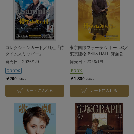
コレクションカード／月組『侍
東京国際フォーラム ホールC／
タイムスリッパー』
東京建物 Brillia HALL 箕面公演
プログラム『侍タイムスリッパ
発売日：2026/1/9
発売日：2026/1/9
ー』＜月組＞
￥200
￥1,300
(税込)
(税込)
カートに入れる
カートに入れる