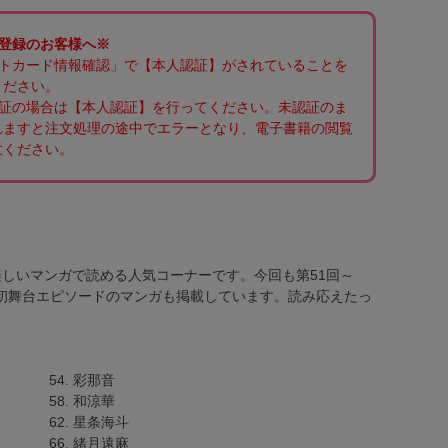
ご登録のお客様へ※
ントカード情報確認」で【本人認証】がされていることを
ください。
認証の場合は【本人認証】を行ってください。未認証のま
れますと注文処理の途中でエラーとなり、電子書籍の閲覧
意ください。
しいマンガで読める人気コーナーです。今回も第51回～
の初舞台エピソードのマンガも掲載しています。読み応えたっ
54. 彩那音
58. 和涼華
62. 星条海斗
66. 緒月遠麻