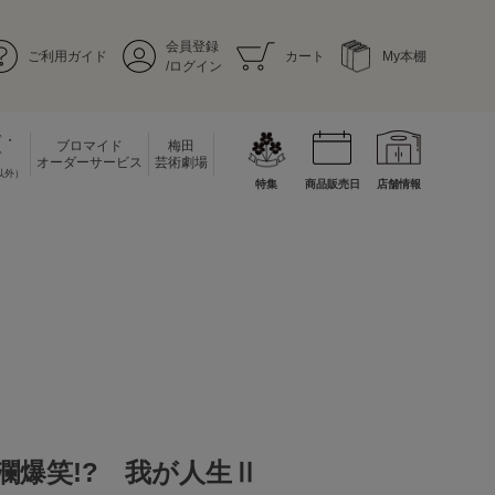
会員登録
ご利用ガイド
カート
My本棚
/ログイン
ド・
ブロマイド
梅田
ド
オーダーサービス
芸術劇場
以外）
特集
商品販売日
店舗情報
瀾爆笑!? 我が人生Ⅱ