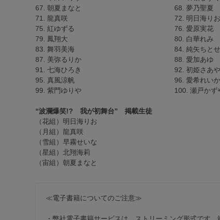
67. 朝夏まなと
68. 夢乃聖夏
71. 龍真咲
72. 明日海り
75. 紅ゆずる
76. 愛原実花
79. 鳳翔大
80. 白華れみ
83. 舞羽美海
84. 純矢ちと
87. 美弥るりか
88. 愛加あゆ
91. 七海ひろき
92. 初姫さあ
95. 真風涼帆
96. 愛希れい
99. 紫門ゆりや
100. 瀬戸かず
“波瀾爆笑!? 我が初舞台” 掲載生徒
（花組）明日海りお
（月組）龍真咲
（雪組）早霧せいな
（星組）北翔海莉
（宙組）朝夏まなと
≪電子書籍についてのご注意≫
・弊社電子書籍サービスは、ストリーミング形式です。