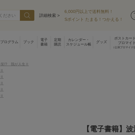
6,000円以上で送料無料！
詳細検索 >
Sポイント たまる！つかえる！
ポストカー
電子
定期
カレンダー・
演プログラム
ブック
グッズ
ブロマイ
書籍
購読
スケジュール帳
（公演ブロマイド
笑!? 我が人生Ⅱ
生Ⅱ
生Ⅱ
生Ⅱ
生Ⅱ
生Ⅱ
【電子書籍】波