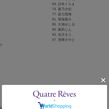
69. 沙央くらま
お
73. 蒼乃夕妃
77. 凪七瑠海
81. 望海風斗
せ
85. 大湖せしる
89. 風莉じん
や
93. 光月るう
か
97. 澄輝さやと
や
端末へのダウンロード機能やオフラインでの閲覧機能はございません。