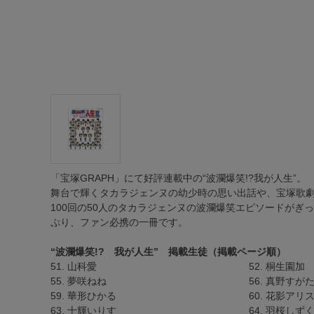
「宝塚GRAPH」にて好評連載中の“波瀾爆笑!?我が人生”。
舞台で輝くタカラジェンヌの幼少時の思い出話や、宝塚歌劇
100回の50人のタカラジェンヌの波瀾爆笑エピソードが
ぷり、ファン必携の一冊です。
“波瀾爆笑!? 我が人生” 掲載生徒（掲載ページ順）
51. 山科愛
52. 桐生園加
55. 夢咲ねね
56. 真野すが
59. 華形ひかる
60. 花影アリ
63. 十輝いりす
64. 羽桜しず