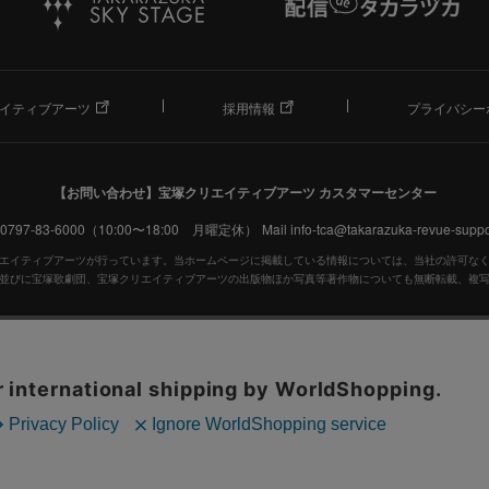
イティブアーツ
採用情報
プライバシー
【お問い合わせ】
宝塚クリエイティブアーツ カスタマーセンター
. 0797-83-6000（10:00〜18:00 月曜定休）
Mail info-tca@takarazuka-revue-suppor
エイティブアーツが行っています。当ホームページに掲載している情報については、当社の許可な
並びに宝塚歌劇団、宝塚クリエイティブアーツの出版物ほか写真等著作物についても無断転載、複
宝塚歌劇公式ホームページ
JASRAC許諾番号：S0507081515
JASRAC許諾番号：9009941002Y45040