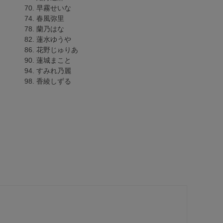
70. 早霧せいな
74. 春風弥里
78. 蘭乃はな
82. 蓮水ゆうや
86. 花野じゅりあ
90. 蓮城まこと
94. すみれ乃麗
98. 香綾しずる