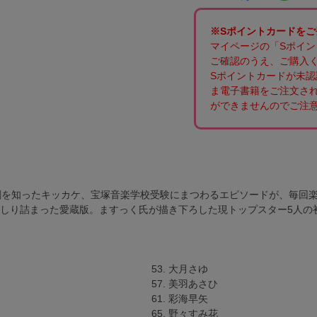
※Sポイントカードを
マイページの「Sポイ
ご確認のうえ、ご購入
Sポイントカードが未
ま電子書籍をご注文さ
ができませんのでご注
を知ったキッカケ、宝塚音楽学校受験にまつわるエピソードが、毎回楽
ぎっしり詰まった愛蔵版。ますっく氏が描き下ろした現トップスター5人
53. 大月さゆ
た
57. 美羽あさひ
ス
61. 彩海早矢
く
65. 野々すみ花