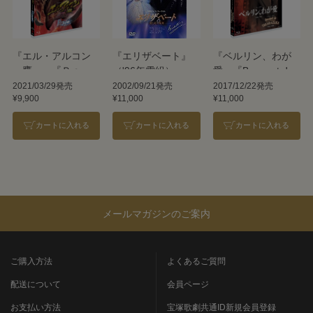
『エル・アルコン
『エリザベート』
『ベルリン、わが
―鷹―』『Ｒａｙ
（'96年雪組）
愛』『Bouquet de
―星の光線―』
TAKARAZUKA』
2021/03/29発売
2002/09/21発売
2017/12/22発売
¥9,900
¥11,000
¥11,000
カートに入れる
カートに入れる
カートに入れる
メールマガジンのご案内
ご購入方法
よくあるご質問
配送について
会員ページ
お支払い方法
宝塚歌劇共通ID新規会員登録