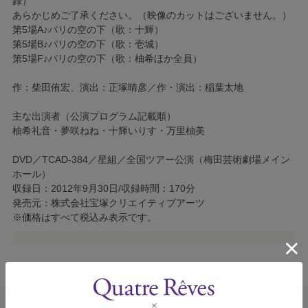
録）
あらかじめご了承ください。（映像のカットはございません。）
第5場A♪パリの空の下（歌：十輝）
第5場B♪パリの空の下（歌：壱城）
第5場F♪パリの空の下（歌：柚希ほか全員）
作：柴田侑宏、演出：正塚晴彦／作・演出：稲葉太地
主な出演者（公演プログラム記載順）
柚希礼音・夢咲ねね・十輝いりす・万里柚美
DVD／TCAD-384／星組／全国ツアー公演（梅田芸術劇場メイン
ホール）
収録日：2012年9月30日/収録時間：170分
発売元：株式会社宝塚クリエイティブアーツ
※価格はすべて税込み表示です。