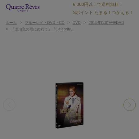
6,000円以上で送料無料！
Sポイント たまる！つかえる！
>
>
>
ホーム
ブルーレイ・DVD・CD
DVD
2015年以前発売DVD
>
『琥珀色の雨にぬれて』『Celebrity』