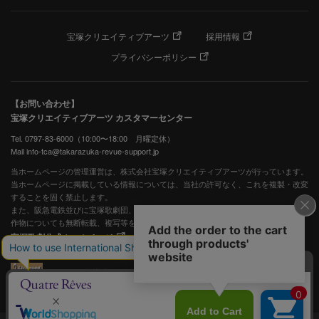
宝塚クリエイティブアーツ
採用情報
プライバシーポリシー
【お問い合わせ】
宝塚クリエイティブアーツ カスタマーセンター
Tel. 0797-83-6000（10:00〜18:00 月曜定休）
Mail info-tca@takarazuka-revue-support.jp
当ホームページの管理運営は、株式会社宝塚クリエイティブアーツが行っています。
当ホームページに掲載している情報については、当社の許可なく、これを複製・改変
することを固く禁止します。
また、阪急電鉄並びに宝塚歌劇団、宝塚クリエイティブアーツの出版物ほか写真等著
作物についても無断転載、複写等を禁じます。
宝塚歌劇公式ホームページ
JASRAC許諾番号：S0507081515
JASRAC許諾番号：9009941002Y45040