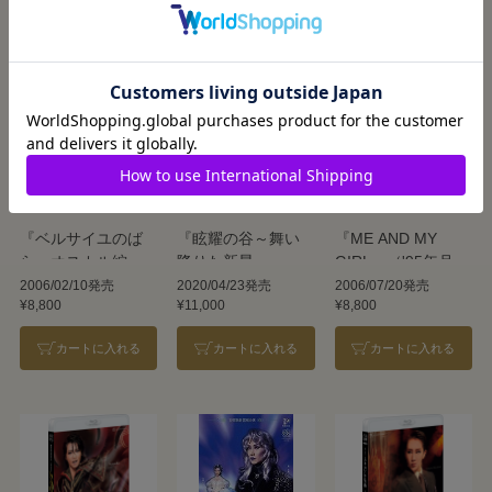
この商品を見た人はこんな商品も見ています
『ベルサイユのば
『眩耀の谷～舞い
『ME AND MY
ら－オスカル編
降りた新星～』
GIRL』（'95年月
－』
『Ray―星の光線
組）
2006/02/10発売
2020/04/23発売
2006/07/20発売
¥8,800
¥11,000
¥8,800
―』
カートに入れる
カートに入れる
カートに入れる