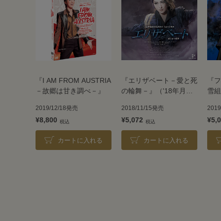
『I AM FROM AUSTRIA
『エリザベート－愛と死
『フ
－故郷は甘き調べ－』
の輪舞－』（'18年月
雪組
組）
2019/12/18発売
2018/11/15発売
201
¥8,800
¥5,072
¥5,
カートに入れる
カートに入れる