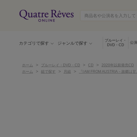
ブルーレイ・
公
カテゴリで探す
ジャンルで探す
DVD・CD
>
>
>
ホーム
ブルーレイ・DVD・CD
CD
2020年以前発売CD
>
>
>
ホーム
組で探す
月組
『I AM FROM AUSTRIA－故郷