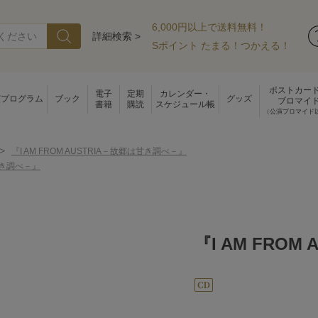
6,000円以上で送料無料！
詳細検索 >
Sポイント たまる！つかえる！
ポストカー
電子
定期
カレンダー・
演プログラム
ブック
グッズ
ブロマイ
書籍
購読
スケジュール帳
（公演ブロマイド
>
『I AM FROM AUSTRIA－故郷は甘き調べ－』
は甘き調べ－』
『I AM FRO