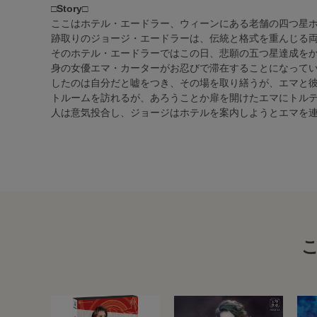
□Story□
ここはホテル・エードラー、ウィーンにある老舗の四つ星
跡取りのジョージ・エードラーは、伝統と格式を重んじる
そのホテル・エードラーではこの日、悲願の五つ星達成を
身の女優エマ・カーターがお忍びで滞在することになってい
したのは自分だと嘘をつき、その場を取り繕うが、エマと
トルームを訪れるが、あろうことか扉を開けたエマにトル
人は意気投合し、ジョージはホテルを案内しようとエマを