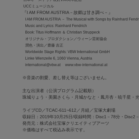
UCCミュージカル
『I AM FROM AUSTRIA－故郷は甘き調べ－』
I AM FROM AUSTRIA － The Musical with Songs by Rainhard Fendr
Music and Lyrics: Rainhard Fendrich
Book: Titus Hoffmann ＆ Christian Struppeck
オリジナル・プロダクション／ウィーン芸術協会
潤色・演出／齋藤 吉正
Worldwide Stage Rights: VBW International GmbH
Linke Wienzeile 6, 1060 Vienna, Austria
international@vbw.at www.vbw-international.at
※音楽の割愛、差し替え等はございません。
主な出演者（公演プログラム記載順）
珠城りょう・美園さくら・月城かなと・鳳月杏・暁千星・
ライブCD／TCAC-611~612／月組／宝塚大劇場
収録日：2019年10月25日/収録時間：Disc1－78分・Disc2
発売元：株式会社宝塚クリエイティブアーツ
※価格はすべて税込み表示です。