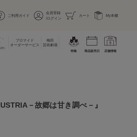
会員登録
ご利用ガイド
カート
My本棚
/ログイン
ド・
ブロマイド
梅田
ド
オーダーサービス
芸術劇場
以外）
特集
商品販売日
店舗情報
M AUSTRIA－故郷は甘き調べ－』