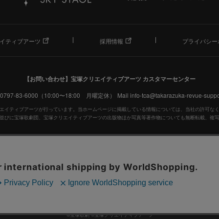
イティブアーツ
採用情報
プライバシー
【お問い合わせ】
宝塚クリエイティブアーツ カスタマーセンター
. 0797-83-6000（10:00〜18:00 月曜定休）
Mail info-tca@takarazuka-revue-suppor
エイティブアーツが行っています。当ホームページに掲載している情報については、当社の許可な
並びに宝塚歌劇団、宝塚クリエイティブアーツの出版物ほか写真等著作物についても無断転載、複
宝塚歌劇公式ホームページ
JASRAC許諾番号：S0507081515
JASRAC許諾番号：9009941002Y45040
©宝塚歌劇 ©宝塚クリエイティブアーツ