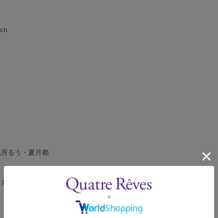
ich
光月るう・夏月都
－76分