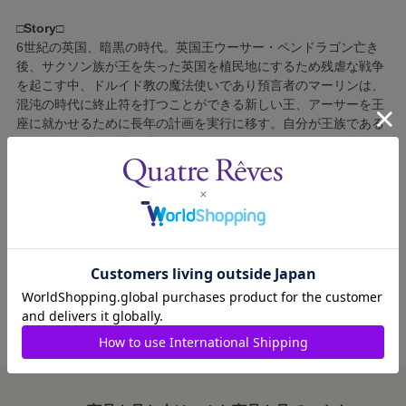
□Story□
6世紀の英国、暗黒の時代。英国王ウーサー・ペンドラゴン亡き
後、サクソン族が王を失った英国を植民地にするため残虐な戦争
を起こす中、ドルイド教の魔法使いであり預言者のマーリンは、
混沌の時代に終止符を打つことができる新しい王、アーサーを王
座に就かせるために長年の計画を実行に移す。自分が王族である
ことを知らずに平凡に成長したアーサーは、マーリンから自分の
運命を知らされ、石に刺さっていた聖剣エクスカリバーを引き抜
いて、英国の新しい王として崇められる。最も信頼できる親友で
あり、優れた実力を持っている騎士ランスロットらとともに、キ
ャメロン城を築き、サクソン族との偉大な戦いに挑むアーサー
は、勇敢で聡明な女性グィネヴィアと出会い、恋に落ちる
が・・・。