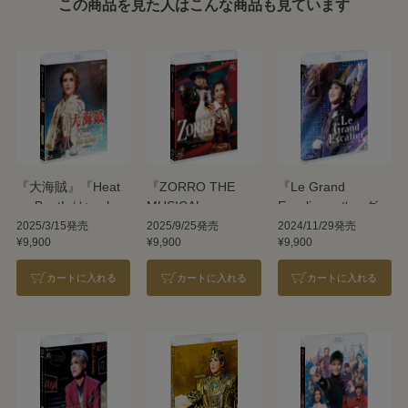
この商品を見た人はこんな商品も見ています
『大海賊』『Heat
『ZORRO THE
『Le Grand
on Beat!（ヒートオ
MUSICAL』
Escalier －ル・グラ
ンビート）－
ン・エスカリエ
2025/3/15発売
2025/9/25発売
2024/11/29発売
¥9,900
¥9,900
¥9,900
Evolution－』
－』
カートに入れる
カートに入れる
カートに入れる