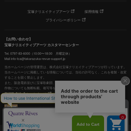
宝塚クリエイティブアーツ
採用情報
プライバシーポリシー
【お問い合わせ】
宝塚クリエイティブアーツ カスタマーセンター
Tel. 0797-83-6000（10:00〜18:00 月曜定休）
Mail info-tca@takarazuka-revue-support.jp
当ホームページの管理運営は、株式会社宝塚クリエイティブアーツが行っています。
当ホームページに掲載している情報については、当社の許可なく、これを複製・改変
することを固く禁止します。
また、阪急電鉄並びに宝塚歌劇団、宝塚クリエイティブアーツの出版物ほか写真等著
作物についても無断転載、複写等を禁じます。
宝塚歌劇公式ホームページ
JASRAC許諾番号：S0507081515
JASRAC許諾番号：9009941002Y45040
©宝塚歌劇 ©宝塚クリエイティブアーツ