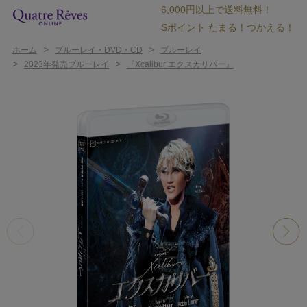
6,000円以上で送料無料！
Sポイント たまる！つかえる！
>
>
ホーム
ブルーレイ・DVD・CD
ブルーレイ
>
>
2023年発売ブルーレイ
『Xcalibur エクスカリバー』