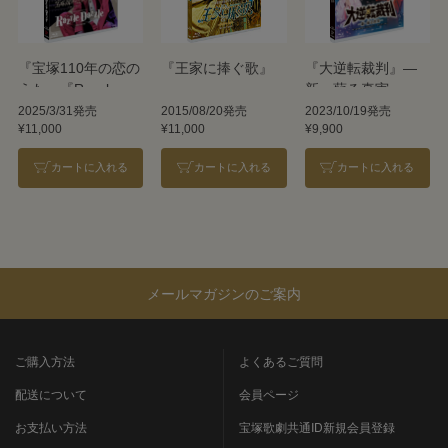
『宝塚110年の恋の
『王家に捧ぐ歌』
『大逆転裁判』―
うた』『Razzle
新・蘇る真実―
Dazzle（ラズル ダ
2025/3/31発売
2015/08/20発売
2023/10/19発売
¥11,000
¥11,000
¥9,900
ズル）』
カートに入れる
カートに入れる
カートに入れる
メールマガジンのご案内
ご購入方法
よくあるご質問
配送について
会員ページ
お支払い方法
宝塚歌劇共通ID新規会員登録