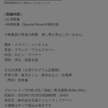
動画視聴出来ない場合はこちらをクリック
□収録内容□
○公演映像
○特典映像（Special Movie＠稽古場）
※映像及び音楽の割愛、差し替え等はございません。
脚本：イヴァン・メンチェル
音楽：フランク・ワイルドホーン
作詞：ロビン・ラーナー
潤色・演出：稲葉太地
主な出演者（公演プログラム記載順）
芹香斗亜・春乃さくら・桜木みなと・松風輝
（専科）悠真倫
ブルーレイ／TCAB-225／宙組／東京建物 Brillia HALL
収録日：2023年7月29日/収録時間：164分
発売元：株式会社宝塚クリエイティブアーツ
※価格はすべて税込み表示です。