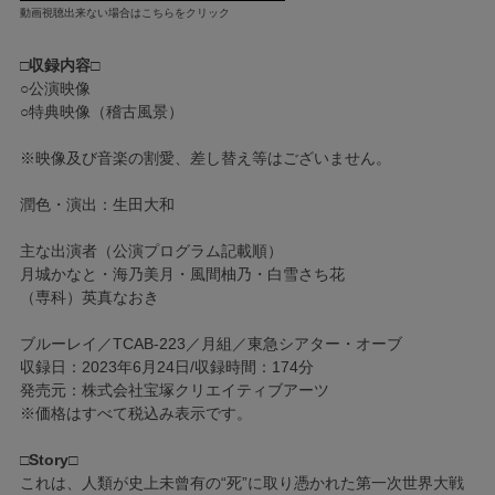
動画視聴出来ない場合はこちらをクリック
□収録内容□
○公演映像
○特典映像（稽古風景）
※映像及び音楽の割愛、差し替え等はございません。
潤色・演出：生田大和
主な出演者（公演プログラム記載順）
月城かなと・海乃美月・風間柚乃・白雪さち花
（専科）英真なおき
ブルーレイ／TCAB-223／月組／東急シアター・オーブ
収録日：2023年6月24日/収録時間：174分
発売元：株式会社宝塚クリエイティブアーツ
※価格はすべて税込み表示です。
□Story□
これは、人類が史上未曾有の“死”に取り憑かれた第一次世界大戦