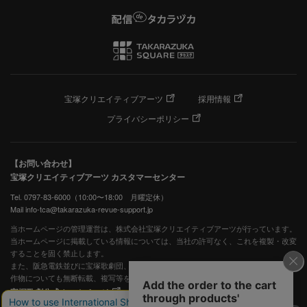
宝塚クリエイティブアーツ
採用情報
プライバシーポリシー
【お問い合わせ】
宝塚クリエイティブアーツ カスタマーセンター
Tel. 0797-83-6000（10:00〜18:00 月曜定休）
Mail info-tca@takarazuka-revue-support.jp
当ホームページの管理運営は、株式会社宝塚クリエイティブアーツが行っています。
当ホームページに掲載している情報については、当社の許可なく、これを複製・改変
することを固く禁止します。
また、阪急電鉄並びに宝塚歌劇団、宝塚クリエイティブアーツの出版物ほか写真等著
作物についても無断転載、複写等を禁じます。
宝塚歌劇公式ホームページ