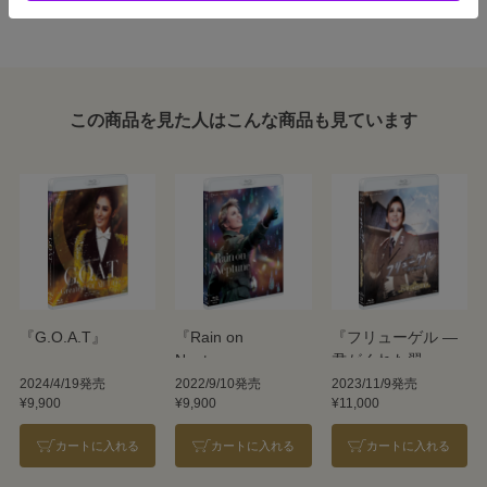
この商品を見た人はこんな商品も見ています
『G.O.A.T』
『Rain on
『フリューゲル ―
Neptune』
君がくれた翼―』
『万華鏡百景色』
2024/4/19発売
2022/9/10発売
2023/11/9発売
¥9,900
¥9,900
¥11,000
カートに入れる
カートに入れる
カートに入れる