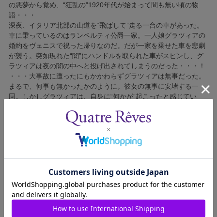
の悪夢から覚め、“狂乱の”1920年代が始まって間も無い頃の物
語・・・
深夜、イタリア北部の山道を“飛ばして”走る一台の車があった。
車に乗っているのはランベルティ公爵一家。一人娘グラツィアの
婚約をヴェニスで祝った帰りなのだ。だが一家を乗せた車を悲劇
が襲う。突如現れた“闇”にハンドルを取られた車がスピンし、グ
ラツィアは夜の闇の中へと投げ出されてしまうのだった・・・！
・・・大事故に遭ったにもかかわらずグラツィアは無事だった。
まるで、何事も無かったかのように。彼女の無事に安堵する一
同。しかしグラツィアは、自身に“何かが”起こったと感じてい
た。
同じ夜遅く、死神がランベルティ公爵の元を訪ねる。“時”が始ま
って以来一人孤独に、死せる魂を“あちら側”へと導いてきた死神
は今・・・疲れ果てていた。 なぜ人々は死を、死神を恐れるの
か？ 人々が執着する命、人生、そもそも生きるとは何なのか？
人の目を通して知りたいと願った死神は、“ハンサムな”ロシア貴
族ニコライ・サーキの姿を借りて、二日間の休暇を公爵一家と共
に過ごす事にしたのだが・・・！