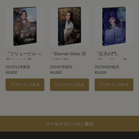
『フリューゲル ―
『Eternal Voice 消
『応天の門』
君がくれた翼―』
え残る想い』
『Deep Sea―海神
『万華鏡百景色』
『Grande
たちのカルナバル
2023/11/9発売
2024/7/6発売
2023/4/20発売
¥8,800
¥8,800
¥8,800
TAKARAZUKA
―』
110!』
カートに入れる
カートに入れる
カートに入れる
メールマガジンのご案内