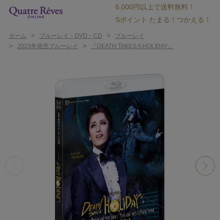
6,000円以上で送料無料！
Sポイント たまる！つかえる！
>
>
ホーム
ブルーレイ・DVD・CD
ブルーレイ
>
>
2023年発売ブルーレイ
『DEATH TAKES A HOLIDAY』