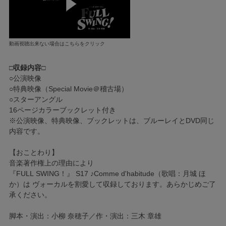
動画視聴出来ない場合はこちらをクリック
□収録内容□
○公演映像
○特典映像（Special Movie＠稽古場）
○スターアングル
16ページカラーブックレット付き
※公演映像、特典映像、ブックレットは、ブルーレイとDVD同じ
内容です。
【おことわり】
音楽著作権上の理由により
『FULL SWING！』 S17 ♪Comme d'habitude（歌唱：月城 ほ
か）は ヴォーカルを割愛して収録しております。あらかじめご了
承ください。
脚本・演出：小柳 奈穂子／作・演出：三木 章雄