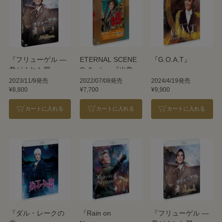
『フリューゲル ―
ETERNAL SCENE
『G.O.A.T』
君がくれた翼―』
Collection 『出島小
『万華鏡百景色』
宇宙戦争』
2023/11/9発売
2022/07/08発売
2024/4/19発売
¥8,800
¥7,700
¥9,900
カートに入れる
カートに入れる
カートに入れる
『ダル・レークの
『Rain on
『フリューゲル ―