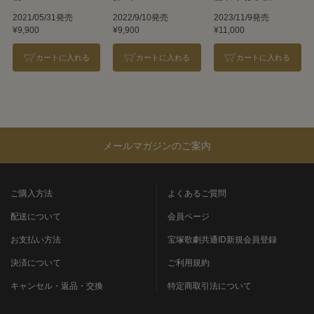
恋』
Neptune』
君がくれた翼―』
『万華鏡百景色』
2021/05/31発売
2022/9/10発売
2023/11/9発売
¥9,900
¥9,900
¥11,000
カートに入れる
カートに入れる
カートに入れる
メールマガジンのご案内
ご購入方法
よくあるご質問
配送について
会員ページ
お支払い方法
宝塚歌劇共通ID新規会員登録
決済について
ご利用規約
キャンセル・返品・交換
特定商取引法について