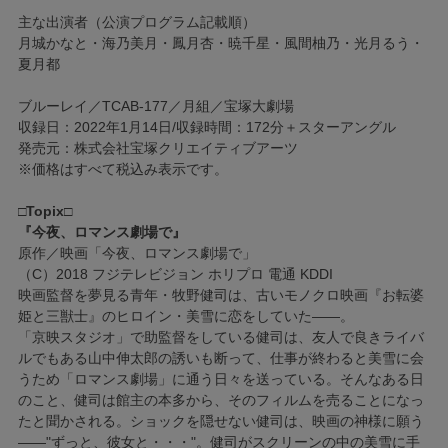
主な出演者（公演プログラム記載順）
月城かなと・海乃美月・鳳月杏・暁千星・風間柚乃・光月るう・
夏月都
ブルーレイ／TCAB-177／月組／宝塚大劇場
収録日：2022年1月14日/収録時間：172分＋スターアングル
発売元：株式会社宝塚クリエイティブアーツ
※価格はすべて税込み表示です。
□Topix□
『今夜、ロマンス劇場で』
原作／映画「今夜、ロマンス劇場で」
（C）2018 フジテレビジョン ホリプロ 電通 KDDI
映画監督を夢見る青年・牧野健司は、古いモノクロ映画『お転婆
姫と三獣士』のヒロイン・美雪に恋をしていた――。
「京映スタジオ」で助監督をしている健司は、友人で良きライバ
ルでもある山中伸太郎の誘いも断って、仕事が終わると美雪に会
うため「ロマンス劇場」に通う日々を送っている。そんなある日
のこと、健司は館主の本多から、そのフィルムを売ることになっ
たと聞かされる。ショックを隠せない健司は、映画の神様に願う
――"ずっと、彼女と・・・"。健司がスクリーンの中の美雪に手