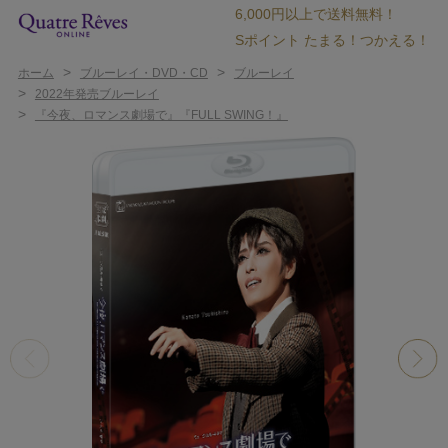
6,000円以上で送料無料！
Sポイント たまる！つかえる！
>
>
ホーム
ブルーレイ・DVD・CD
ブルーレイ
>
2022年発売ブルーレイ
>
『今夜、ロマンス劇場で』『FULL SWING！』