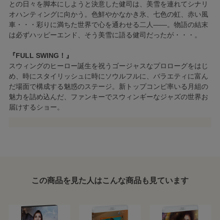
との日々を脚本にしようと決意した健司は、美雪を連れてシナリ
オハンティングに向かう。色鮮やかなかき氷、七色の虹、赤い風
車・・・彩りに満ちた世界で心を通わせる二人――。物語の結末
は必ずハッピーエンド、そう美雪に語る健司だったが・・・。
『FULL SWING！』
スウィングのヒーロー誕生を祝うゴージャスなプロローグをはじ
め、時にスタイリッシュに時にソウルフルに、バラエティに富ん
だ場面で構成する魅惑のステージ。新トップコンビ率いる月組の
魅力を詰め込んだ、ファンキーでスウィンギーなジャズの世界お
届けするショー。
この商品を見た人はこんな商品も見ています