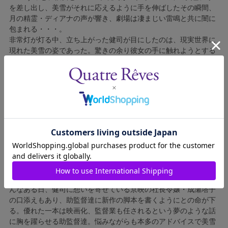
を差し出し、美雪がそれに応えるように手を伸ばしたその瞬間、
月の精霊・ディアナの声が響き、劇場は凄まじい雷鳴と共に闇に
包まれる・・・。
非常灯が灯る中、立ち上がった健司が目にしたのは、現実世界に
現れた美雪の姿であった。驚きの余り彼女の手に触れようとする
健司。だが傍に落ちていたラムネ瓶で美雪に頭を殴られてしま
う。健司は誰にも見つからないように彼女を上着で隠して自分が
住むアパートへと連れて帰るのだった。初めて目にするカラフル
な"色"の世界に目を輝かせる美雪。外へ出かけてもっと色々なも
のを見てみたい・・・美雪は健司が働く撮影所に案内するよう命
じる。
翌日、撮影所では、京映の看板スター・俊藤龍之介主演の大人気
シリーズの新作『怪奇!妖怪とハンサムガイ』の撮影が始まろうと
していた。俊藤に対しても怯むことのない美雪。彼女の自由奔放
な振る舞いで撮影現場は大混乱、健司は爆弾魔の疑いまでかけら
れてしまう。勝ち気でお転婆な美雪の言動に振り回されながら
も、同じ時を過ごす中で、健司は益々美雪に心惹かれていく。そ
んなある日、健司に想いを寄せている京映の社長令嬢・成瀬塔子
の口添えもあり、助監督達に新作の脚本を書くようにとの命が下
る。優れた一本は映画化、監督業も任されるという夢のような話
に胸を躍らせる助監督達。悩みながらも本多のアドバイスで美雪