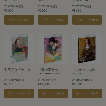
ク』『Gato
エンセ』
『CAPTAIN
Bonito!!』
NEMO』
2024/9/27発売
2023/5/16発売
2022/12/8発売
¥9,900
¥9,900
¥8,800
カートに入れる
カートに入れる
カートに入れる
彩風咲奈「ザ・ラ
『愛の不時着』
『ひかりふる路 ～
ストデイ」
【初回限定版】
革命家、マクシミ
リアン・ロベスピ
2024/12/13発売
2025/3/12発売
2018/02/08発売
¥7,700
¥13,200
¥11,000
エール～』
『SUPER
カートに入れる
カートに入れる
カートに入れる
VOYAGER!』