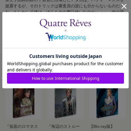
披露するが、そのトリックは審査員の誰にも分からないものだっ
た。もしかして彼は、ほんものの魔法使いなのか・・・。他の誰
とも異なるアダムの存在が、マジェイア全体を揺るがす大騒動を
巻き起こしていく。
この商品を見た人はこんな商品も見ています
『仮面のロマネス
『海辺のストルー
【Blu-ray版】