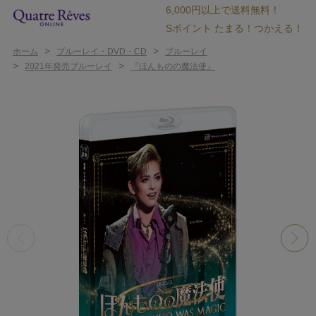
6,000円以上で送料無料！
Sポイント たまる！つかえる！
>
>
ホーム
ブルーレイ・DVD・CD
ブルーレイ
>
>
2021年発売ブルーレイ
『ほんものの魔法使』