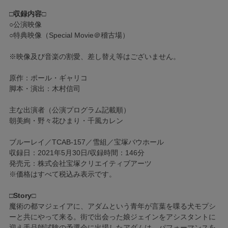
□収録内容□
○公演映像
○特典映像（Special Movie＠稽古場）
※映像及び音楽の割愛、差し替え等はございません。
原作：ポール・ギャリコ
脚本・演出：木村信司
主な出演者（公演プログラム記載順）
朝美絢・野々花ひまり・千風カレン
ブルーレイ／TCAB-157／雪組／宝塚バウホール
収録日：2021年5月30日/収録時間：146分
発売元：株式会社宝塚クリエイティブアーツ
※価格はすべて税込み表示です。
□Story□
魔術の都マジェイアに、アダムという青年が言葉を喋る犬モプシ
ーと共にやって来る。街で出会った娘ジェインをアシスタントに
迎え手品師試験の予選会に出場したアダムは、パフォーマンスを