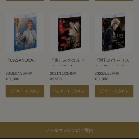
『CASANOVA』
『哀しみのコルド
『巡礼の年～リス
バ』『Cool
ト・フェレンツ、
Beast!!』
魂の彷徨～』
2019/04/26発売
2021/11/25発売
2022/8/25発売
¥11,000
¥9,900
¥11,000
『Fashionable
Empire』
カートに入れる
カートに入れる
カートに入れる
メールマガジンのご案内