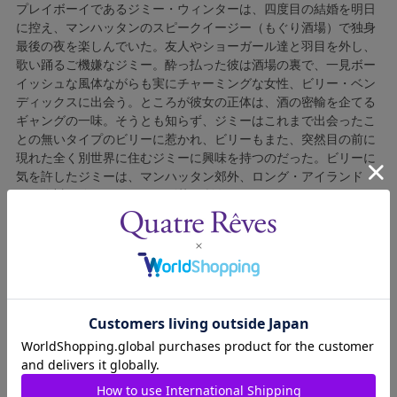
プレイボーイであるジミー・ウィンターは、四度目の結婚を明日
に控え、マンハッタンのスピークイージー（もぐり酒場）で独身
最後の夜を楽しんでいた。友人やショーガール達と羽目を外し、
歌い踊るご機嫌なジミー。酔っ払った彼は酒場の裏で、一見ボー
イッシュな風体ながらも実にチャーミングな女性、ビリー・ベン
ディックスに出会う。ところが彼女の正体は、酒の密輸を企てる
ギャングの一味。そうとも知らず、ジミーはこれまで出会ったこ
との無いタイプのビリーに惹かれ、ビリーもまた、突然目の前に
現れた全く別世界に住むジミーに興味を持つのだった。ビリーに
気を許したジミーは、マンハッタン郊外、ロング・アイランド
に、絶対に使うことのない別荘を所有していると口にしてしま
う。ジミーが口走ったその別荘を、酒の隠し場所に利用しようと
思い付いたビリーは、仕事仲間のクッキーらと共に別荘へと向か
う。
無事、ジミーの別荘へ酒を運び込んだビリーたち。ところがそこ
へ突然、ジミーがフィアンセのアイリーンを伴って現れる。安全
に大量の酒を隠したはずの別荘はにわかにざわつき始める。何と
かジミーの気を逸らそうと、あの手この手を使ってビリーたちが
奮闘する中、“絶対に使うことのない別荘”には思いがけない客た
ちが次々と現れて・・・。
ジミーとビリーが巻き起こす大騒動、そして恋の行方とは――。