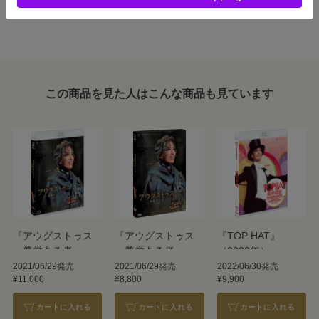
この商品を見た人はこんな商品も見ています
『アウグストゥス
『アウグストゥス
『TOP HAT』
―尊厳ある者―』
―尊厳ある者―』
（2022年）
『Cool Beast!!』
『Cool Beast!!』
2021/06/29発売
2021/06/29発売
2022/06/30発売
¥11,000
¥8,800
¥9,900
カートに入れる
カートに入れる
カートに入れる