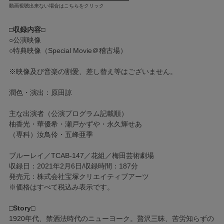
動画視聴出来ない場合はこちらをクリック
□収録内容□
○公演映像
○特典映像（Special Movie＠稽古場）
※映像及び音楽の割愛、差し替え等はございません。
潤色・演出：原田諒
主な出演者（公演プログラム記載順）
柚香光・華優希・瀬戸かずや・永久輝せあ
（専科）汝鳥伶・五峰亜季
ブルーレイ／TCAB-147／花組／梅田芸術劇場
収録日：2021年2月6日/収録時間：187分
発売元：株式会社宝塚クリエイティブアーツ
※価格はすべて税込み表示です。
□Story□
1920年代、禁酒法時代のニューヨーク。贅沢三昧、苦労知らずの