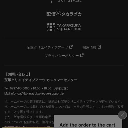
宝塚クリエイティブアーツ
採用情報
プライバシーポリシー
【お問い合わせ】
宝塚クリエイティブアーツ カスタマーセンター
Tel. 0797-83-6000（10:00〜18:00 月曜定休）
Mail info-tca@takarazuka-revue-support.jp
当ホームページの管理運営は、株式会社宝塚クリエイティブアーツが行っています。
当ホームページに掲載している情報については、当社の許可なく、これを複製・改変
することを固く禁止します。
また、阪急電鉄並びに宝塚歌劇団、宝塚クリエイティブアーツの出版物ほか写真等著
作物についても無断転載、複写等を禁じます。
宝塚歌劇公式ホームページ