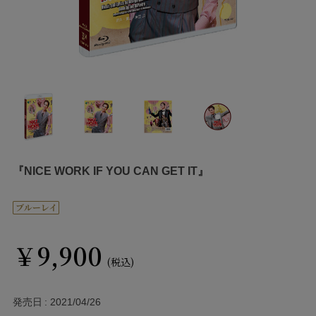
『NICE WORK IF YOU CAN GET IT』
￥9,900
(税込)
発売日
2021/04/26